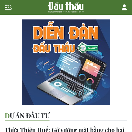
DỰ ÁN ĐẦU TƯ
Thừa Thiên Huế: Gỡ vướng mặt bằng cho hai