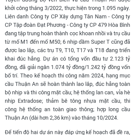
khởi công tháng 3/2022, thực hiện trong 1.095 ngày.
Liên danh Công ty CP Xây dựng Tân Nam - Công ty
CP Tập đoàn Đạt Phương - Công ty CP 479 Hòa Bình
đang tập trung hoàn thành cọc khoan nhồi và trụ cầu
từ mố M1 đến mố M50; 6 nhịp dầm Super T cũng đã
được lao lắp, các trụ T9, T10, T17 và T18 đang triển
khai đúc hẫng. Dự án có tổng vốn đầu tư 2.123 tỷ
đồng, đã giải ngân 1.074 tỷ đồng/1.242 tỷ đồng vốn
bố trí. Theo kế hoạch thi công năm 2024, hạng mục
cầu Thuận An sẽ hoàn thành lao lắp, đúc hẫng toàn
bộ nhịp và thi công mặt cầu; hệ thống lan can, vỉa hè
nhịp Extradose; thảm bê tông nhựa mặt cầu, thi
công hệ thống an toàn giao thông; hợp long cầu
Thuận An (dài hơn 2,36 km) vào tháng 10/2024.
Để tiến độ hai dự án này đáp ứng kế hoạch đã đề ra,