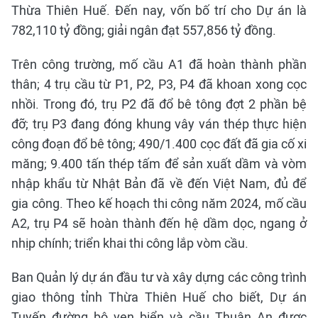
Thừa Thiên Huế. Đến nay, vốn bố trí cho Dự án là
782,110 tỷ đồng; giải ngân đạt 557,856 tỷ đồng.
Trên công trường, mố cầu A1 đã hoàn thành phần
thân; 4 trụ cầu từ P1, P2, P3, P4 đã khoan xong cọc
nhồi. Trong đó, trụ P2 đã đổ bê tông đợt 2 phần bệ
đỡ; trụ P3 đang đóng khung vây ván thép thực hiện
công đoạn đổ bê tông; 490/1.400 cọc đất đã gia cố xi
măng; 9.400 tấn thép tấm để sản xuất dầm và vòm
nhập khẩu từ Nhật Bản đã về đến Việt Nam, đủ để
gia công. Theo kế hoạch thi công năm 2024, mố cầu
A2, trụ P4 sẽ hoàn thành đến hệ dầm dọc, ngang ở
nhịp chính; triển khai thi công lắp vòm cầu.
Ban Quản lý dự án đầu tư và xây dựng các công trình
giao thông tỉnh Thừa Thiên Huế cho biết, Dự án
Tuyến đường bộ ven biển và cầu Thuận An được