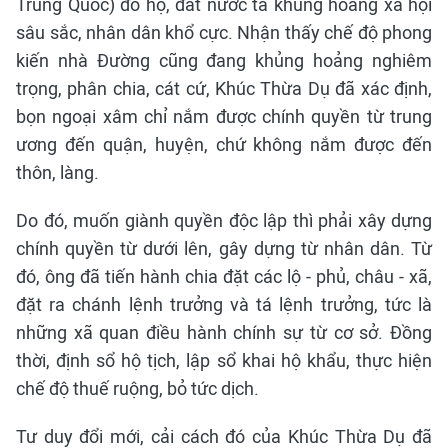
Trung Quốc) đô hộ, đất nước ta khủng hoảng xã hội
sâu sắc, nhân dân khổ cực. Nhận thấy chế độ phong
kiến nhà Đường cũng đang khủng hoảng nghiêm
trọng, phân chia, cát cứ, Khúc Thừa Dụ đã xác định,
bọn ngoại xâm chỉ nắm được chính quyền từ trung
ương đến quận, huyện, chứ không nắm được đến
thôn, làng.
Do đó, muốn giành quyền độc lập thì phải xây dựng
chính quyền từ dưới lên, gây dựng từ nhân dân. Từ
đó, ông đã tiến hành chia đặt các lộ - phủ, châu - xã,
đặt ra chánh lệnh trưởng và tá lệnh trưởng, tức là
những xã quan điều hành chính sự từ cơ sở. Đồng
thời, định sổ hộ tịch, lập sổ khai hộ khẩu, thực hiện
chế độ thuế ruộng, bỏ tức dịch.
Tư duy đổi mới, cải cách đó của Khúc Thừa Dụ đã