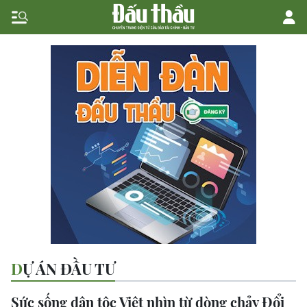
DỰ ÁN ĐẦU TƯ
Sức sống dân tộc Việt nhìn từ dòng chảy Đổi