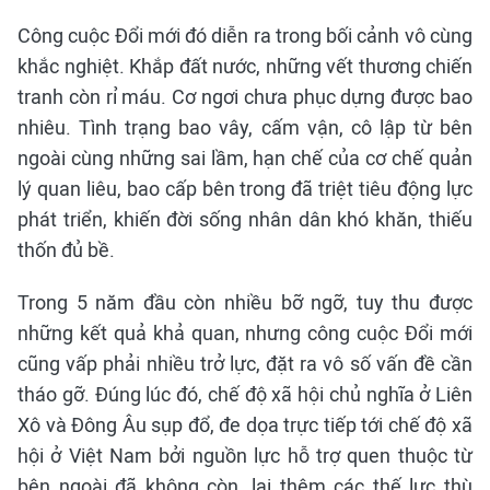
Công cuộc Đổi mới đó diễn ra trong bối cảnh vô cùng
khắc nghiệt. Khắp đất nước, những vết thương chiến
tranh còn rỉ máu. Cơ ngơi chưa phục dựng được bao
nhiêu. Tình trạng bao vây, cấm vận, cô lập từ bên
ngoài cùng những sai lầm, hạn chế của cơ chế quản
lý quan liêu, bao cấp bên trong đã triệt tiêu động lực
phát triển, khiến đời sống nhân dân khó khăn, thiếu
thốn đủ bề.
Trong 5 năm đầu còn nhiều bỡ ngỡ, tuy thu được
những kết quả khả quan, nhưng công cuộc Đổi mới
cũng vấp phải nhiều trở lực, đặt ra vô số vấn đề cần
tháo gỡ. Đúng lúc đó, chế độ xã hội chủ nghĩa ở Liên
Xô và Đông Âu sụp đổ, đe dọa trực tiếp tới chế độ xã
hội ở Việt Nam bởi nguồn lực hỗ trợ quen thuộc từ
bên ngoài đã không còn, lại thêm các thế lực thù