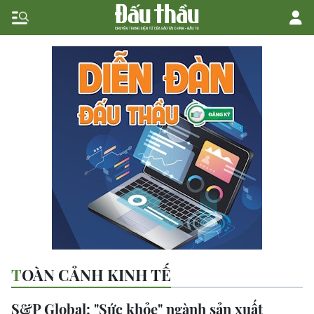
TOÀN CẢNH KINH TẾ
S&P Global: "Sức khỏe" ngành sản xuất