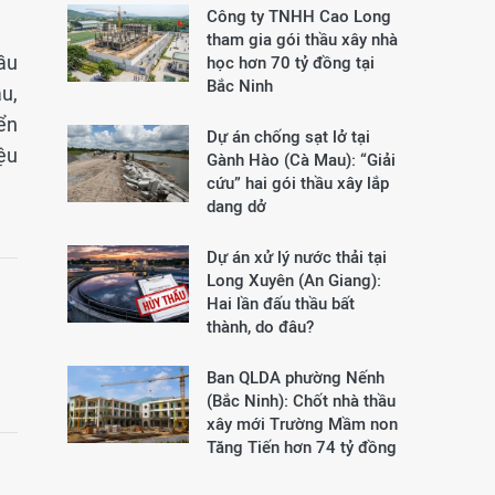
Công ty TNHH Cao Long
tham gia gói thầu xây nhà
ầu
học hơn 70 tỷ đồng tại
Bắc Ninh
u,
ển
Dự án chống sạt lở tại
ệu
Gành Hào (Cà Mau): “Giải
cứu” hai gói thầu xây lắp
dang dở
Dự án xử lý nước thải tại
Long Xuyên (An Giang):
Hai lần đấu thầu bất
thành, do đâu?
Ban QLDA phường Nếnh
(Bắc Ninh): Chốt nhà thầu
xây mới Trường Mầm non
Tăng Tiến hơn 74 tỷ đồng