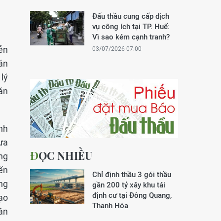
Đấu thầu cung cấp dịch
vụ công ích tại TP. Huế:
Vì sao kém cạnh tranh?
ễn
03/07/2026 07:00
án
 lý
án
nh
ưa
ĐỌC NHIỀU
ng
ến
Chỉ định thầu 3 gói thầu
ng
gần 200 tỷ xây khu tái
định cư tại Đông Quang,
ạo
Thanh Hóa
ân