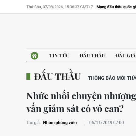
Thứ Sáu, 07/08/2026, 15:36:37 GMT+7
Mạng đấu thầu quốc gi
TIN TỨC
ĐẤU THẦU
ĐẤU GIÁ
ĐẤU THẦU
THÔNG BÁO MỜI TH
Nhức nhối chuyện nhượng t
vấn giám sát có vô can?
Tác giả:
Nhóm phóng viên
05/11/2019 07:00