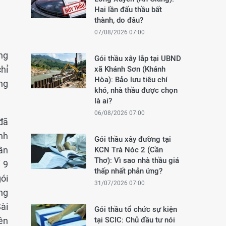
Hai lần đấu thầu bất
thành, do đâu?
07/08/2026 07:00
ng
Gói thầu xây lắp tại UBND
chỉ
xã Khánh Sơn (Khánh
Hòa): Bảo lưu tiêu chí
ờng
khó, nhà thầu được chọn
là ai?
06/08/2026 07:00
đã
nh
Gói thầu xây đường tại
ần
KCN Trà Nóc 2 (Cần
Thơ): Vì sao nhà thầu giá
 9
thấp nhất phản ứng?
ói
31/07/2026 07:00
ng
ài
Gói thầu tổ chức sự kiện
ên
tại SCIC: Chủ đầu tư nói