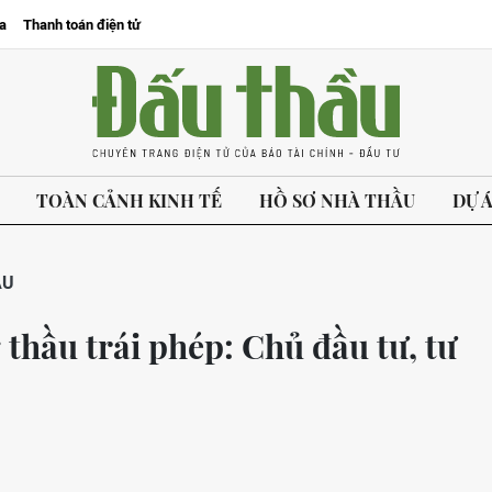
a
Thanh toán điện tử
TOÀN CẢNH KINH TẾ
HỒ SƠ NHÀ THẦU
DỰ 
ẦU
hầu trái phép: Chủ đầu tư, tư