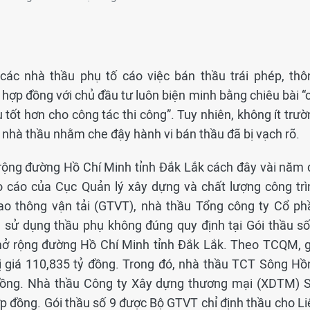
h các nhà thầu phụ tố cáo việc bán thầu trái phép, thô
 hợp đồng với chủ đầu tư luôn biện minh bằng chiêu bài “
ụ tốt hơn cho công tác thi công”. Tuy nhiên, không ít trư
c nhà thầu nhằm che đậy hành vi bán thầu đã bị vạch rõ.
 rộng đường Hồ Chí Minh tỉnh Đắk Lắk cách đây vài năm 
o cáo của Cục Quản lý xây dựng và chất lượng công trì
ao thông vận tải (GTVT), nhà thầu Tổng công ty Cổ ph
sử dụng thầu phụ không đúng quy định tại Gói thầu số
mở rộng đường Hồ Chí Minh tỉnh Đắk Lắk. Theo TCQM, g
rị giá 110,835 tỷ đồng. Trong đó, nhà thầu TCT Sông Hồ
 đồng. Nhà thầu Công ty Xây dựng thương mại (XDTM) S
ợp đồng. Gói thầu số 9 được Bộ GTVT chỉ định thầu cho Li