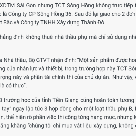
XDTM Sài Gòn nhưng TCT Sông Hồng không trực tiếp t
c là Công ty CP Sông Hồng 36. Sau đó lại giao cho 2 đơn 
iệt Bắc và Công ty TNHH Xây dựng Thành Đô.
hẳng định không thuê nhà thầu phụ mà chỉ sử dụng nh
 của Nhà thầu, Bộ GTVT nhận định: “Một sản phẩm được ho
g của nhân lực và thiết bị, trong trường hợp này TCT Sô
rọng này và phần tài chính thì của chủ dự án. Như vậy, 
là có thực”.
3 trường học của tỉnh Tiền Giang cũng hoàn toàn tương 
 tay” ngay lập tức 3 hợp đồng cho một loạt thầu phụ B, B
, thể hiện rõ phần việc thi công từng hạng mục, nhưng k
hăng khăng “chúng tôi chỉ mua vật liệu xây dựng, không 