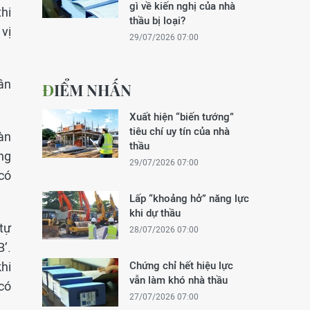
gì về kiến nghị của nhà
hi
thầu bị loại?
vị
29/07/2026 07:00
ân
ĐIỂM NHẤN
Xuất hiện “biến tướng”
tiêu chí uy tín của nhà
àn
thầu
ng
29/07/2026 07:00
có
Lấp “khoảng hở” năng lực
khi dự thầu
tự
28/07/2026 07:00
’.
hi
Chứng chỉ hết hiệu lực
vẫn làm khó nhà thầu
có
27/07/2026 07:00