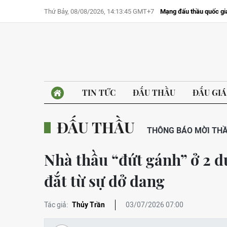
Thứ Bảy, 08/08/2026, 14:13:45 GMT+7
Mạng đấu thầu quốc gi
TIN TỨC
ĐẤU THẦU
ĐẤU GIÁ
ĐẤU THẦU
THÔNG BÁO MỜI TH
Nhà thầu “đứt gánh” ở 2 d
đắt từ sự dở dang
Tác giả:
Thủy Trần
03/07/2026 07:00