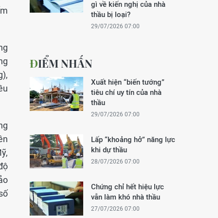
gì về kiến nghị của nhà
ấm
thầu bị loại?
29/07/2026 07:00
ng
ng
ĐIỂM NHẤN
g),
Xuất hiện “biến tướng”
ều
tiêu chí uy tín của nhà
thầu
29/07/2026 07:00
ng
ên
Lấp “khoảng hở” năng lực
khi dự thầu
ỹ,
28/07/2026 07:00
độ
ảo
Chứng chỉ hết hiệu lực
số
vẫn làm khó nhà thầu
27/07/2026 07:00