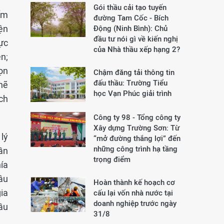
Gói thầu cải tạo tuyến
ấm
đường Tam Cốc - Bích
ện
Động (Ninh Bình): Chủ
đầu tư nói gì về kiến nghị
hực
của Nhà thầu xếp hạng 2?
n;
họn
Chậm đăng tải thông tin
đấu thầu: Trường Tiểu
chẽ
học Vạn Phúc giải trình
ch
Công ty 98 - Tổng công ty
Xây dựng Trường Sơn:
Từ
lý
“mở đường thắng lợi” đến
những công trình hạ tầng
ần
trọng điểm
hía
âu
Hoàn thành kế hoạch cơ
ia
cấu lại vốn nhà nước tại
doanh nghiệp trước ngày
đầu
31/8