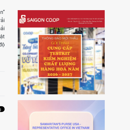
n”
rải
hải
vật
 độ