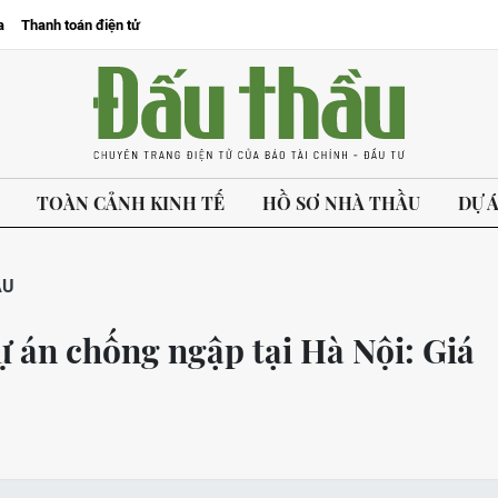
a
Thanh toán điện tử
TOÀN CẢNH KINH TẾ
HỒ SƠ NHÀ THẦU
DỰ 
ẦU
ự án chống ngập tại Hà Nội: Giá