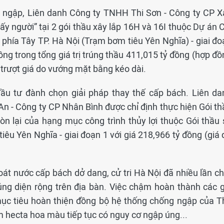
 ngập, Liên danh Công ty TNHH Thi Sơn - Công ty CP X
y người” tại 2 gói thầu xây lắp 16H và 16I thuộc Dự án C
 phía Tây TP. Hà Nội (Trạm bơm tiêu Yên Nghĩa) - giai đo
đồng trong tổng giá trị trúng thầu 411,015 tỷ đồng (hợp đ
p trượt giá do vướng mặt bằng kéo dài.
đầu tư đành chọn giải pháp thay thế cấp bách. Liên da
n - Công ty CP Nhân Bình được chỉ định thực hiện Gói th
n lại của hạng mục công trình thủy lợi thuộc Gói thầu 
êu Yên Nghĩa - giai đoạn 1 với giá 218,966 tỷ đồng (giá 
oát nước cấp bách dở dang, cử tri Hà Nội đã nhiều lần ch
úng diện rộng trên địa bàn. Việc chậm hoàn thành các g
ục tiêu hoàn thiện đồng bộ hệ thống chống ngập của T
 hecta hoa màu tiếp tục có nguy cơ ngập úng...