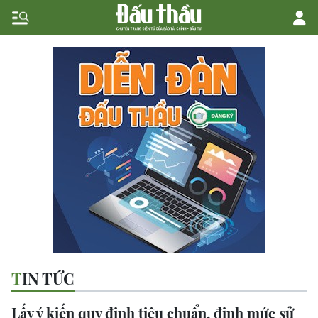
TIN TỨC
Lấy ý kiến quy định tiêu chuẩn, định mức sử