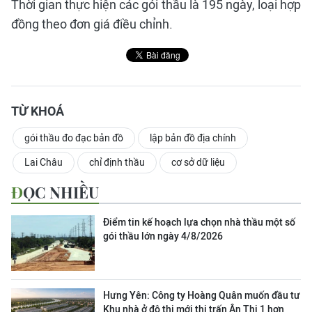
Thời gian thực hiện các gói thầu là 195 ngày, loại hợp
đồng theo đơn giá điều chỉnh.
TỪ KHOÁ
gói thầu đo đạc bản đồ
lập bản đồ địa chính
Lai Châu
chỉ định thầu
cơ sở dữ liệu
ĐỌC NHIỀU
Điểm tin kế hoạch lựa chọn nhà thầu một số
gói thầu lớn ngày 4/8/2026
Hưng Yên: Công ty Hoàng Quân muốn đầu tư
Khu nhà ở đô thị mới thị trấn Ân Thi 1 hơn