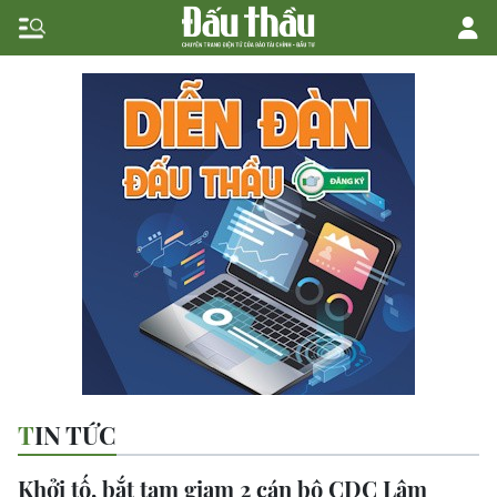
TIN TỨC
Khởi tố, bắt tạm giam 2 cán bộ CDC Lâm