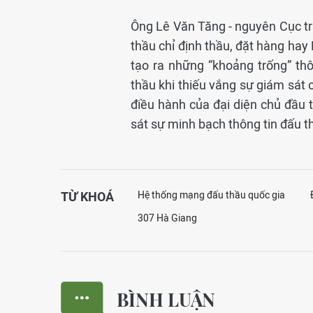
Ông Lê Văn Tăng - nguyên Cục trư
thầu chỉ định thầu, đặt hàng hay
tạo ra những “khoảng trống” th
thầu khi thiếu vắng sự giám sát 
điều hành của đại diện chủ đầu 
sát sự minh bạch thông tin đấu t
TỪ KHOÁ
Hệ thống mạng đấu thầu quốc gia
307 Hà Giang
BÌNH LUẬN