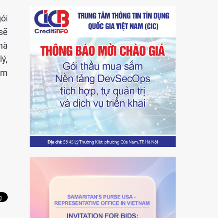
ói
sẽ
hà
lý,
ám