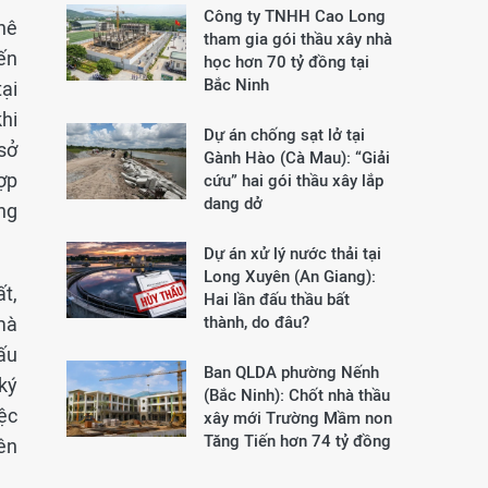
Công ty TNHH Cao Long
phê
tham gia gói thầu xây nhà
ến
học hơn 70 tỷ đồng tại
Bắc Ninh
ại
hi
Dự án chống sạt lở tại
 sở
Gành Hào (Cà Mau): “Giải
ợp
cứu” hai gói thầu xây lắp
dang dở
ông
Dự án xử lý nước thải tại
Long Xuyên (An Giang):
t,
Hai lần đấu thầu bất
mà
thành, do đâu?
ấu
Ban QLDA phường Nếnh
 ký
(Bắc Ninh): Chốt nhà thầu
iệc
xây mới Trường Mầm non
Tăng Tiến hơn 74 tỷ đồng
ên