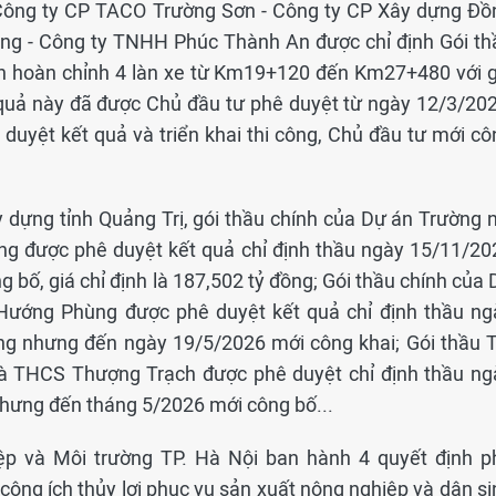
 Công ty CP TACO Trường Sơn - Công ty CP Xây dựng Đồ
ng - Công ty TNHH Phúc Thành An được chỉ định Gói th
n hoàn chỉnh 4 làn xe từ Km19+120 đến Km27+480 với g
 quả này đã được Chủ đầu tư phê duyệt từ ngày 12/3/202
 duyệt kết quả và triển khai thi công, Chủ đầu tư mới cô
 dựng tỉnh Quảng Trị, gói thầu chính của Dự án Trường n
ông được phê duyệt kết quả chỉ định thầu ngày 15/11/20
bố, giá chỉ định là 187,502 tỷ đồng; Gói thầu chính của 
Hướng Phùng được phê duyệt kết quả chỉ định thầu ng
ồng nhưng đến ngày 19/5/2026 mới công khai; Gói thầu T
và THCS Thượng Trạch được phê duyệt chỉ định thầu ng
nhưng đến tháng 5/2026 mới công bố...
p và Môi trường TP. Hà Nội ban hành 4 quyết định p
công ích thủy lợi phục vụ sản xuất nông nghiệp và dân si