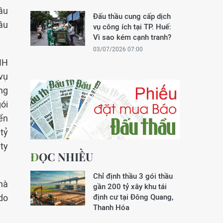
ầu
Đấu thầu cung cấp dịch
ầu
vụ công ích tại TP. Huế:
Vì sao kém cạnh tranh?
03/07/2026 07:00
HH
vụ
ng
gói
ển
tỷ
 ty
ĐỌC NHIỀU
Chỉ định thầu 3 gói thầu
hà
gần 200 tỷ xây khu tái
 do
định cư tại Đông Quang,
Thanh Hóa