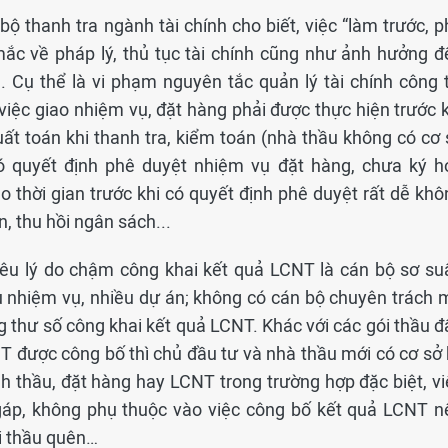
bộ thanh tra ngành tài chính cho biết, việc “làm trước, 
mắc về pháp lý, thủ tục tài chính cũng như ảnh hưởng đ
. Cụ thể là vi phạm nguyên tắc quản lý tài chính công t
iệc giao nhiệm vụ, đặt hàng phải được thực hiện trước k
xuất toán khi thanh tra, kiểm toán (nhà thầu không có cơ
có quyết định phê duyệt nhiệm vụ đặt hàng, chưa ký h
ho thời gian trước khi có quyết định phê duyệt rất dễ kh
, thu hồi ngân sách...
êu lý do chậm công khai kết quả LCNT là cán bộ sơ suấ
u nhiệm vụ, nhiều dự án; không có cán bộ chuyên trách 
 thư số công khai kết quả LCNT. Khác với các gói thầu đ
CNT được công bố thì chủ đầu tư và nhà thầu mới có cơ sở
ịnh thầu, đặt hàng hay LCNT trong trường hợp đặc biệt, v
gáp, không phụ thuộc vào việc công bố kết quả LCNT n
ói thầu quên…