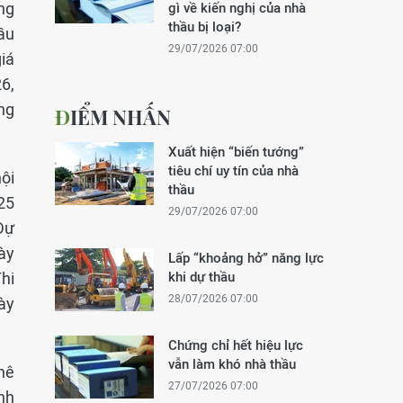
ng
gì về kiến nghị của nhà
thầu bị loại?
ầu
29/07/2026 07:00
iá
6,
ng
ĐIỂM NHẤN
Xuất hiện “biến tướng”
tiêu chí uy tín của nhà
ội
thầu
25
29/07/2026 07:00
Dự
ày
Lấp “khoảng hở” năng lực
hi
khi dự thầu
28/07/2026 07:00
ày
Chứng chỉ hết hiệu lực
vẫn làm khó nhà thầu
hê
27/07/2026 07:00
nh