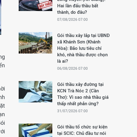
Hai lần đấu thầu bất
thành, do đâu?
07/08/2026 07:00
Gói thầu xây lắp tại UBND
xã Khánh Sơn (Khánh
Hòa): Bảo lưu tiêu chí
khó, nhà thầu được chọn
ng
là ai?
iển
06/08/2026 07:00
Gói thầu xây đường tại
ời
KCN Trà Nóc 2 (Cần
nh
Thơ): Vì sao nhà thầu giá
thấp nhất phản ứng?
đặt
31/07/2026 07:00
ạn
ói
Gói thầu tổ chức sự kiện
ới
tại SCIC: Chủ đầu tư nói