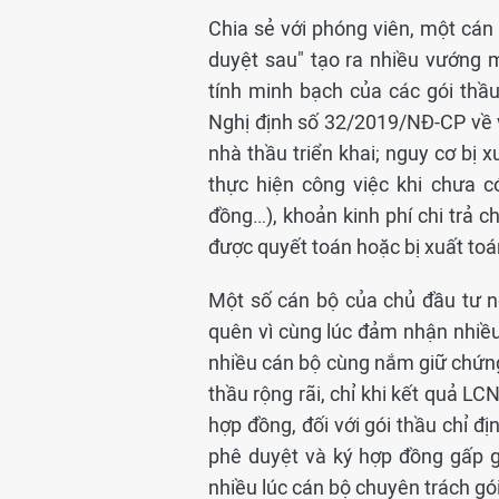
Chia sẻ với phóng viên, một cán 
duyệt sau" tạo ra nhiều vướng 
tính minh bạch của các gói thầu
Nghị định số 32/2019/NĐ-CP về v
nhà thầu triển khai; nguy cơ bị 
thực hiện công việc khi chưa 
đồng…), khoản kinh phí chi trả c
được quyết toán hoặc bị xuất toán
Một số cán bộ của chủ đầu tư n
quên vì cùng lúc đảm nhận nhiề
nhiều cán bộ cùng nắm giữ chứng
thầu rộng rãi, chỉ khi kết quả L
hợp đồng, đối với gói thầu chỉ đ
phê duyệt và ký hợp đồng gấp 
nhiều lúc cán bộ chuyên trách g