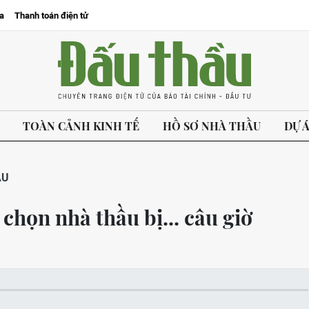
a
Thanh toán điện tử
TOÀN CẢNH KINH TẾ
HỒ SƠ NHÀ THẦU
DỰ 
ẦU
 chọn nhà thầu bị... câu giờ