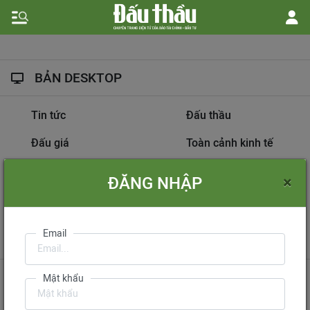
BẢN DESKTOP
Tin tức
Đấu thầu
Đấu giá
Toàn cảnh kinh tế
Hồ sơ nhà thầu
Dự án đầu tư
×
ĐĂNG NHẬP
Thông tin doanh nghiệp
Diễn đàn đấu thầu
Information on
Email
International Tendering
Gửi phản hồi
Liên hệ quảng cáo
Mật khẩu
Liên hệ đặt báo
Mua báo in phiên bản điện