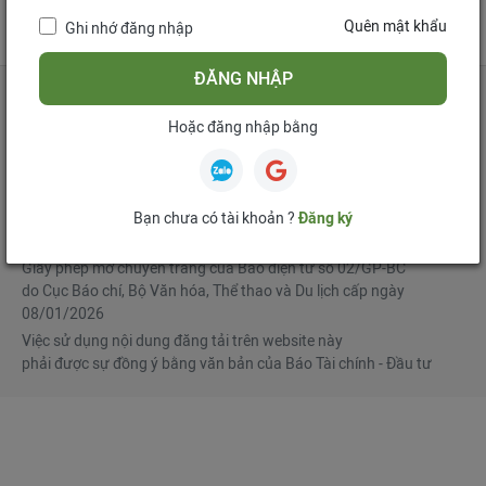
tử
Quên mật khẩu
Ghi nhớ đăng nhập
Mua bản tin điện tử
Đăng ký diễn đàn
ĐĂNG NHẬP
Hoặc đăng nhập bằng
Tổng biên tập
: Phạm Văn Hoành
Phó Tổng biên tập
:
Ngô Chí Tùng
,
Lê Trọng Minh
,
Nguyễn Văn Hồng
Bạn chưa có tài khoản ?
Đăng ký
© Bản quyền thuộc Báo Tài chính - Đầu tư
Giấy phép mở chuyên trang của Báo điện tử số 02/GP-BC
do Cục Báo chí, Bộ Văn hóa, Thể thao và Du lịch cấp ngày
08/01/2026
Việc sử dụng nội dung đăng tải trên website này
phải được sự đồng ý bằng văn bản của Báo Tài chính - Đầu tư