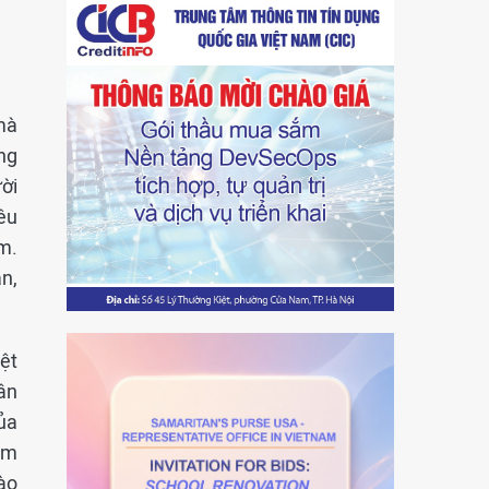
mà
ông
ời
êu
êm.
n,
ệt
ân
ủa
ằm
ào