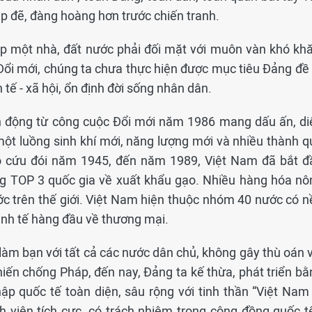
p đẽ, đàng hoàng hơn trước chiến tranh.
 một nhà, đất nước phải đối mặt với muôn vàn khó khă
Đổi mới, chúng ta chưa thực hiện được mục tiêu Đảng đề 
h tế - xã hội, ổn định đời sống nhân dân.
h động từ công cuộc Đổi mới năm 1986 mang dấu ấn, di
ột luồng sinh khí mới, năng lượng mới và nhiều thành q
o cứu đói năm 1945, đến năm 1989, Việt Nam đã bắt đ
ng TOP 3 quốc gia về xuất khẩu gạo. Nhiều hàng hóa nô
ớc trên thế giới. Việt Nam hiện thuộc nhóm 40 nước có n
 kinh tế hàng đầu về thương mại.
àm bạn với tất cả các nước dân chủ, không gây thù oán v
ến chống Pháp, đến nay, Đảng ta kế thừa, phát triển bằ
ập quốc tế toàn diện, sâu rộng với tinh thần “Việt Nam 
ành viên tích cực, có trách nhiệm trong cộng đồng quốc t