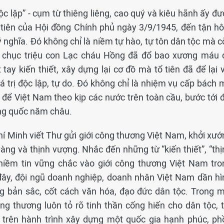
 lập” - cụm từ thiêng liêng, cao quý và kiêu hãnh ấy đư
 tiên của Hội đồng Chính phủ ngày 3/9/1945, đến tận h
nghĩa. Đó không chỉ là niềm tự hào, tự tôn dân tộc mà c
g chục triệu con Lạc cháu Hồng đã đổ bao xương máu 
 tay kiến thiết, xây dựng lại cơ đồ mà tổ tiên đã để lại 
 trị độc lập, tự do. Đó không chỉ là nhiệm vụ cấp bách 
i để Việt Nam theo kịp các nước trên toàn cầu, bước tới 
ờng quốc năm châu.
í Minh viết Thư gửi giới công thương Việt Nam, khởi xướ
ng và thịnh vượng. Nhắc đến những từ “kiến thiết”, “thị
 niềm tin vững chắc vào giới công thương Việt Nam tro
 đây, đội ngũ doanh nghiệp, doanh nhân Việt Nam dần hì
ng bản sắc, cốt cách văn hóa, đạo đức dân tộc. Trong m
ng thương luôn tỏ rõ tinh thần cống hiến cho dân tộc, t
 trên hành trình xây dựng một quốc gia hạnh phúc, ph