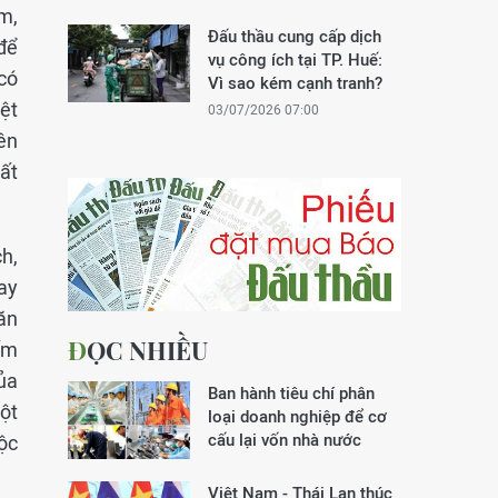
m,
Đấu thầu cung cấp dịch
để
vụ công ích tại TP. Huế:
có
Vì sao kém cạnh tranh?
ệt
03/07/2026 07:00
ên
ất
h,
ay
ăn
ĐỌC NHIỀU
ấm
ủa
Ban hành tiêu chí phân
ột
loại doanh nghiệp để cơ
cấu lại vốn nhà nước
ộc
Việt Nam - Thái Lan thúc