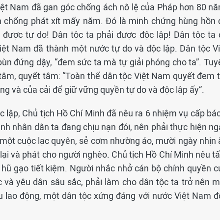
Việt Nam đã gan góc chống ách nô lệ của Pháp hơn 80 nă
 chống phát xít mấy năm. Đó là minh chứng hùng hồn 
 được tự do! Dân tộc ta phải được độc lập! Dân tộc ta 
iệt Nam đã thành một nước tự do và độc lập. Dân tộc Vi
bùn đứng dậy, “đem sức ta mà tự giải phóng cho ta”. Tuy
 tâm, quyết tâm: “Toàn thể dân tộc Việt Nam quyết đem t
ạng và của cải để giữ vững quyền tự do và độc lập ấy”.
 lập, Chủ tịch Hồ Chí Minh đã nêu ra 6 nhiệm vụ cấp bác
ảnh nhân dân ta đang chịu nạn đói, nên phải thực hiện ng
ở một cuộc lạc quyên, sẻ cơm nhường áo, mười ngày nhịn 
lại và phát cho người nghèo. Chủ tịch Hồ Chí Minh nêu t
 hũ gạo tiết kiệm. Người nhắc nhở cán bộ chính quyền c
 và yêu dân sâu sắc, phải làm cho dân tộc ta trở nên m
u lao động, một dân tộc xứng đáng với nước Việt Nam đ