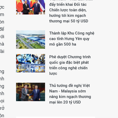
đẩy triển khai Đối tác
ợc
Chiến lược toàn diện,
ôm
hướng tới kim ngạch
thương mại 50 tỷ USD
òn
để
Thành lập Khu Công nghệ
với
cao tỉnh Hưng Yên quy
mà
mô gần 500 ha
đài
Phê duyệt Chương trình
quốc gia đặc biệt phát
triển công nghệ chiến
ng
lược
nh
ng
Thủ tướng đề nghị Việt
Nam - Malaysia sớm
nh
nâng kim ngạch thương
ọi
mại lên 20 tỷ USD
rở
ồn