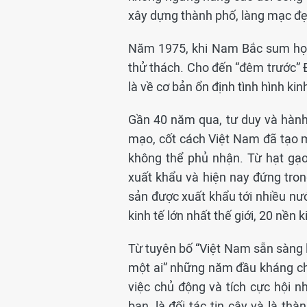
xây dựng thành phố, làng mạc đẹ
Năm 1975, khi Nam Bắc sum họp
thử thách. Cho đến “đêm trước” 
là về cơ bản ổn định tình hình kin
Gần 40 năm qua, tư duy và hàn
mạo, cốt cách Việt Nam đã tạo m
không thể phủ nhận. Từ hạt gạ
xuất khẩu và hiện nay đứng tro
sản được xuất khẩu tới nhiều nư
kinh tế lớn nhất thế giới, 20 nền
Từ tuyên bố “Việt Nam sẵn sàng l
một ai” những năm đầu kháng chi
việc chủ động và tích cực hội nh
bạn, là đối tác tin cậy và là th