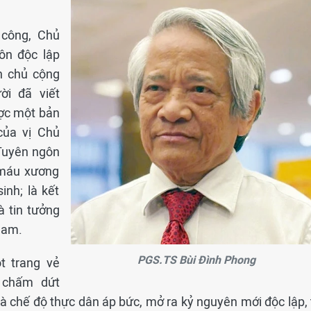
công, Chủ
ôn độc lập
n chủ cộng
ời đã viết
ược một bản
của vị Chủ
 Tuyên ngôn
 máu xương
inh; là kết
à tin tưởng
Nam.
PGS.TS Bùi Đình Phong
t trang vẻ
, chấm dứt
à chế độ thực dân áp bức, mở ra kỷ nguyên mới độc lập, 