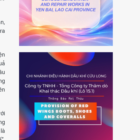
n,
ra
ện
uả
ầu
ng
ền
ới
ng
là
ế”.