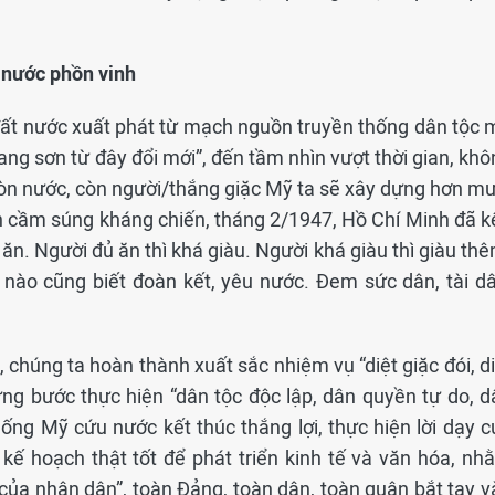
t nước phồn vinh
đất nước xuất phát từ mạch nguồn truyền thống dân tộc 
giang sơn từ đây đổi mới”, đến tầm nhìn vượt thời gian, kh
còn nước, còn người/thắng giặc Mỹ ta sẽ xây dựng hơn mư
n cầm súng kháng chiến, tháng 2/1947, Hồ Chí Minh đã k
ăn. Người đủ ăn thì khá giàu. Người khá giàu thì giàu th
 nào cũng biết đoàn kết, yêu nước. Đem sức dân, tài dâ
chúng ta hoàn thành xuất sắc nhiệm vụ “diệt giặc đói, di
từng bước thực hiện “dân tộc độc lập, dân quyền tự do, d
ống Mỹ cứu nước kết thúc thắng lợi, thực hiện lời dạy c
kế hoạch thật tốt để phát triển kinh tế và văn hóa, nh
ủa nhân dân”, toàn Đảng, toàn dân, toàn quân bắt tay v