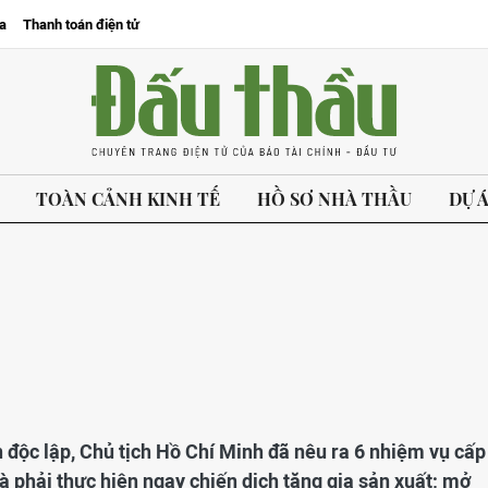
a
Thanh toán điện tử
TOÀN CẢNH KINH TẾ
HỒ SƠ NHÀ THẦU
DỰ 
 độc lập, Chủ tịch Hồ Chí Minh đã nêu ra 6 nhiệm vụ cấp
là phải thực hiện ngay chiến dịch tăng gia sản xuất; mở