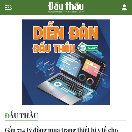
ĐẤU THẦU
Gần 714 tỷ đồng mua trang thiết bị y tế cho