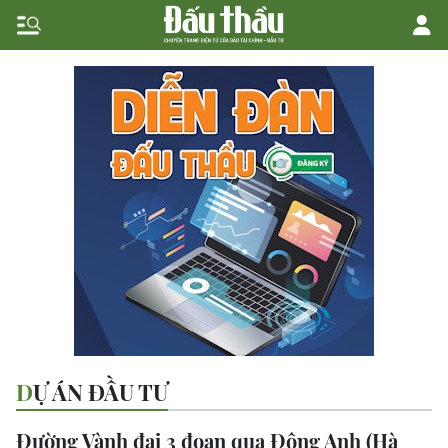
DỰ ÁN ĐẦU TƯ
Đường Vành đai 3 đoạn qua Đông Anh (Hà