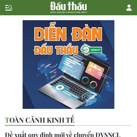
TOÀN CẢNH KINH TẾ
Đề xuất quy định mới về chuyển ĐVSNCL