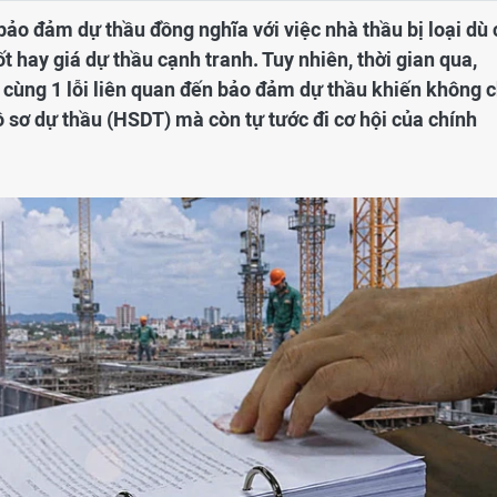
 bảo đảm dự thầu đồng nghĩa với việc nhà thầu bị loại dù 
t hay giá dự thầu cạnh tranh. Tuy nhiên, thời gian qua,
 cùng 1 lỗi liên quan đến bảo đảm dự thầu khiến không c
ồ sơ dự thầu (HSDT) mà còn tự tước đi cơ hội của chính