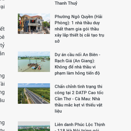
Thanh Thuỷ
ại
Phường Ngô Quyền (Hải
Phòng): 1 nhà thầu duy
ết
nhất tham gia gói thầu
xây lắp thiết bị cải tạo trụ
bê
sở
tỷ
ắn
Dự án cầu nối An Biên -
Rạch Giá (An Giang):
Không để nhà thầu vi
phạm làm hỏng tiến độ
ng
ài
Chấn chỉnh tình trạng thi
ng
công tại 2 DATP Cao tốc
Cần Thơ - Cà Mau: Nhà
ầu
thầu mắc kẹt vì thiếu vật
liệu
ng
Liên danh Phúc Lộc Thịnh
ty
- 118 Hà Nội trúng gói