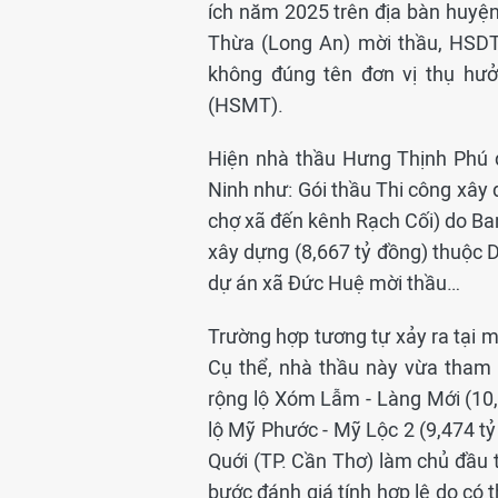
ích năm 2025 trên địa bàn huyệ
Thừa (Long An) mời thầu, HSDT
không đúng tên đơn vị thụ hưở
(HSMT).
Hiện nhà thầu Hưng Thịnh Phú đ
Ninh như: Gói thầu Thi công xây 
chợ xã đến kênh Rạch Cối) do Ba
xây dựng (8,667 tỷ đồng) thuộc
dự án xã Đức Huệ mời thầu…
Trường hợp tương tự xảy ra tại 
Cụ thể, nhà thầu này vừa tham 
rộng lộ Xóm Lẫm - Làng Mới (10,
lộ Mỹ Phước - Mỹ Lộc 2 (9,474 t
Quới (TP. Cần Thơ) làm chủ đầu 
bước đánh giá tính hợp lệ do có 