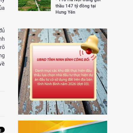
thầu 147 tỷ đồng tại
ủa
Hưng Yên
đủ
nh
rõ
ưng
 về