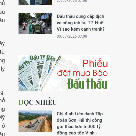
27/07/2026 07:00
hủ
ầu
Đấu thầu cung cấp dịch
ầu
vụ công ích tại TP. Huế:
Vì sao kém cạnh tranh?
03/07/2026 07:00
ây
từ
ng
lý
g.
mở
ĐỌC NHIỀU
ng
Chỉ định Liên danh Tập
Mỹ
đoàn Sơn Hải thi công
 ở
gói thầu hơn 5.000 tỷ
đồng cao tốc Vinh -
êu