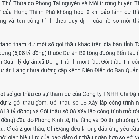
n Thủ Thừa do Phòng Tài nguyên và Môi trường huyện T
 của Hưng Thịnh Phú không hợp lệ khi bảo lãnh dự th
ng và tên công trình theo quy định của hồ sơ mời th
ang tham dự một số gói thầu khác trên địa bàn tỉnh T
dựng (5,08 tỷ đồng) thuộc Dự án Bê tông đường Bến tàu (
n Quản lý dự án xã Đông Thành mời thầu; Gói thầu Thi cô
 Dự án Láng nhựa đường cặp kênh Điên Điển do Ban Quản 
một số gói thầu có sự tham dự của Công ty TNHH Chí Đặn
dự 2 gói thầu gồm: Gói thầu số 08 Xây lắp công trình 
813 tỷ đồng) và Gói thầu số 08 Xây lắp công trình mở rộ
ỷ đồng) đều do Phòng Kinh tế, Hạ tầng và Đô thị phường 
tư. Ở cả 2 gói thầu, Chí Đặng đều không đáp ứng yêu cầu
thời gian hiệu lực của bảo đảm dự thầu ngắn hơn so với y