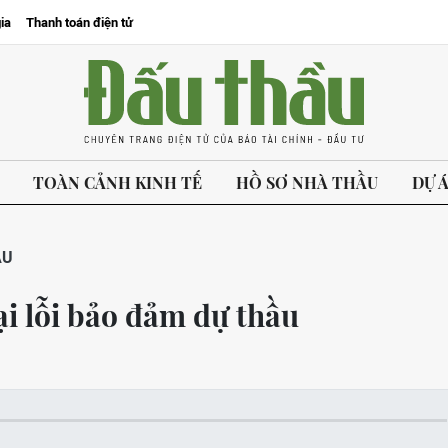
ia
Thanh toán điện tử
TOÀN CẢNH KINH TẾ
HỒ SƠ NHÀ THẦU
DỰ 
ẦU
ại lỗi bảo đảm dự thầu