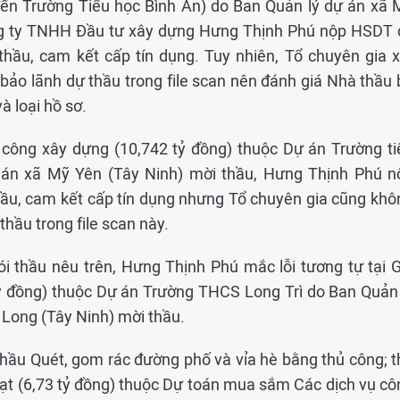
ến Trường Tiểu học Bình An) do Ban Quản lý dự án xã 
ng ty TNHH Đầu tư xây dựng Hưng Thịnh Phú nộp HSDT 
thầu, cam kết cấp tín dụng. Tuy nhiên, Tổ chuyên gia x
bảo lãnh dự thầu trong file scan nên đánh giá Nhà thầu 
à loại hồ sơ.
i công xây dựng (10,742 tỷ đồng) thuộc Dự án Trường ti
án xã Mỹ Yên (Tây Ninh) mời thầu, Hưng Thịnh Phú n
hầu, cam kết cấp tín dụng nhưng Tổ chuyên gia cũng khô
thầu trong file scan này.
i thầu nêu trên, Hưng Thịnh Phú mắc lỗi tương tự tại G
tỷ đồng) thuộc Dự án Trường THCS Long Trì do Ban Quản 
 Long (Tây Ninh) mời thầu.
thầu Quét, gom rác đường phố và vỉa hè bằng thủ công; t
oạt (6,73 tỷ đồng) thuộc Dự toán mua sắm Các dịch vụ cô