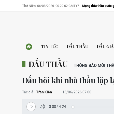
Thứ Năm, 06/08/2026, 00:29:02 GMT+7
Mạng đấu thầu quốc g
TIN TỨC
ĐẤU THẦU
ĐẤU GIÁ
ĐẤU THẦU
THÔNG BÁO MỜI TH
Dấu hỏi khi nhà thầu lặp l
Tác giả:
Trần Kiên
16/06/2026 07:00
0:00
/
4:24