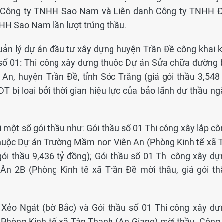
y, Công ty TNHH Sao Nam và Liên danh Công ty TNHH Đ
HH Sao Nam lần lượt trúng thầu.
uản lý dự án đầu tư xây dựng huyện Trần Đề công khai k
 số 01: Thi công xây dựng thuộc Dự án Sửa chữa đường 
 An, huyện Trần Đề, tỉnh Sóc Trăng (giá gói thầu 3,548 
 bị loại bởi thời gian hiệu lực của bảo lãnh dự thầu ng
một số gói thầu như: Gói thầu số 01 Thi công xây lắp cô
huộc Dự án Trường Mầm non Viên An (Phòng Kinh tế xã T
gói thầu 9,436 tỷ đồng); Gói thầu số 01 Thi công xây dự
 Ân 2B (Phòng Kinh tế xã Trần Đề mời thầu, giá gói th
 Xẻo Ngát (bờ Bắc) và Gói thầu số 01 Thi công xây dự
Phòng Kinh tế xã Tân Thạnh (An Giang) mời thầu, Công 