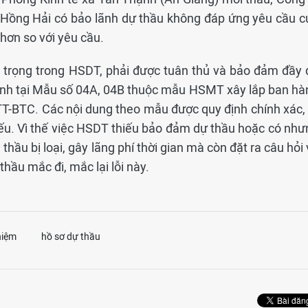
ồng Hải có bảo lãnh dự thầu không đáp ứng yêu cầu c
hơn so với yêu cầu.
n trọng trong HSDT, phải được tuân thủ và bảo đảm đầy 
định tại Mẫu số 04A, 04B thuộc mẫu HSMT xây lắp ban hà
T-BTC. Các nội dung theo mẫu được quy định chính xác, 
chiếu. Vì thế việc HSDT thiếu bảo đảm dự thầu hoặc có nh
thầu bị loại, gây lãng phí thời gian mà còn đặt ra câu hỏi
thầu mắc đi, mắc lại lỗi này.
hiệm
hồ sơ dự thầu