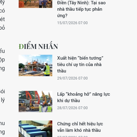
Mỹ
Điền (Tây Ninh): Tại sao
nhà thầu tiếp tục phản
có
ứng?
ét
15/07/2026 07:00
bỏ
ĐIỂM NHẤN
ểu
Xuất hiện “biến tướng”
ộp
tiêu chí uy tín của nhà
ng
thầu
29/07/2026 07:00
ói
Lấp “khoảng hở” năng lực
lý
khi dự thầu
28/07/2026 07:00
hu
Chứng chỉ hết hiệu lực
vẫn làm khó nhà thầu
ng