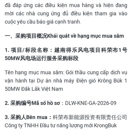
đã đáp ứng các điều kiện mua hàng và hiện đang
mời các nhà cung ứng đủ điều kiện tham gia vào
cuộc yêu cầu báo giá cạnh tranh.
一、采购项目概况Khái quát về hạng mục mua sắm
1.
项目
/
标段名称：越南得乐风电项目科荣布
1
号
50MW
风电场运行服务采购标段
Tên hạng mục mua sắm: Gói thầu cung cấp dịch vụ
vận hành tại Dự án nhà máy Điện gió Krông Búk 1
50MW Đắk Lắk Việt Nam
2.
采购编号
Mã số
hồ sơ
：DLW-KNE-GA-2026-09
3
.
采购人
Bên mua
：
科荣布新能源投资有限责任公司
Công ty TNHH Đầu tư năng lượng mới KrongBuk