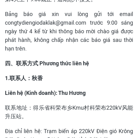
Bảng báo giá xin vui lòng gửi tới email
congtydiengiodaklak@gmail.com trước 9:00 sáng
ngày thứ 4 kể từ khi thông báo mời chào giá được
phát hành, không chấp nhận các báo giá sau thời
hạn trên.
四、联系方式 Phương thức liên hệ
1.
联系人：秋香
Liên hệ (Kinh doanh): Thu Hương
联系地址：得乐省科荣布乡Kmu村科荣布220kV风能
升压站。
Địa chỉ liên hệ: Trạm biến áp 220kV Điện gió Krông