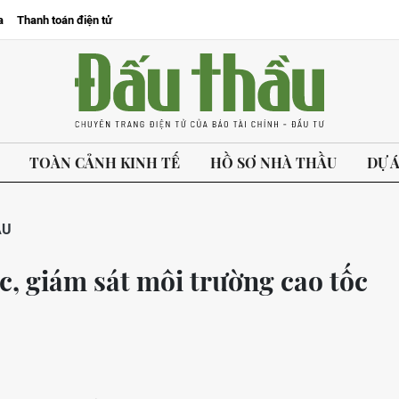
a
Thanh toán điện tử
TOÀN CẢNH KINH TẾ
HỒ SƠ NHÀ THẦU
DỰ 
ẦU
c, giám sát môi trường cao tốc