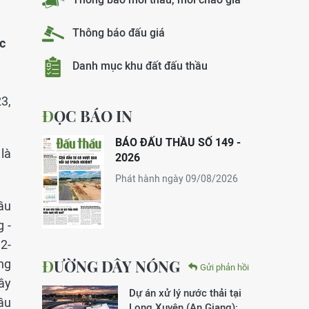
Thông báo đấu giá
c
Danh mục khu đất đấu thầu
3,
ĐỌC BÁO IN
BÁO ĐẤU THẦU SỐ 149 -
là
2026
Phát hành ngày 09/08/2026
ầu
 -
2-
ĐƯỜNG DÂY NÓNG
ng
Gửi phản hồi
xây
Dự án xử lý nước thải tại
ầu
Long Xuyên (An Giang):