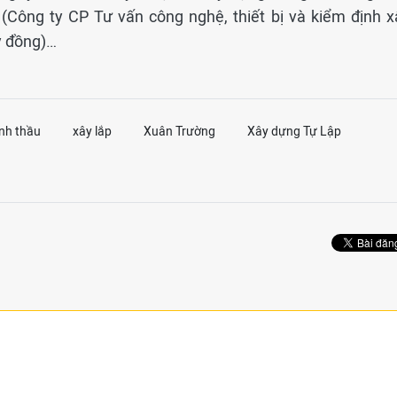
 (Công ty CP Tư vấn công nghệ, thiết bị và kiểm định x
ỷ đồng)…
ịnh thầu
xây lắp
Xuân Trường
Xây dựng Tự Lập