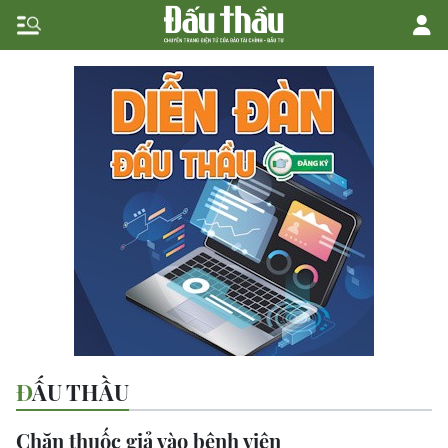
ĐẤU THẦU
Chặn thuốc giả vào bệnh viện