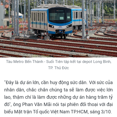
Tàu Metro Bến Thành - Suối Tiên tập kết tại depot Long Bình,
TP. Thủ Đức
"Đây là dự án lớn, cần huy động sức dân. Với sức của
nhân dân, chắc chắn chúng ta sẽ làm được việc lớn
lao, thậm chí là làm được những dự án hàng trăm tỷ
đô", ông Phan Văn Mãi nói tại phiên đối thoại với đại
biểu Mặt trận Tổ quốc Việt Nam TP.HCM, sáng 3/10.