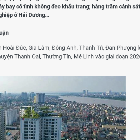
áy bay cố tình không đeo khẩu trang; hàng trăm cảnh sá
nghiệp ở Hải Dương…
quận
n Hoài Đức, Gia Lâm, Đông Anh, Thanh Trì, Đan Phượng l
huyện Thanh Oai, Thường Tín, Mê Linh vào giai đoạn 2026