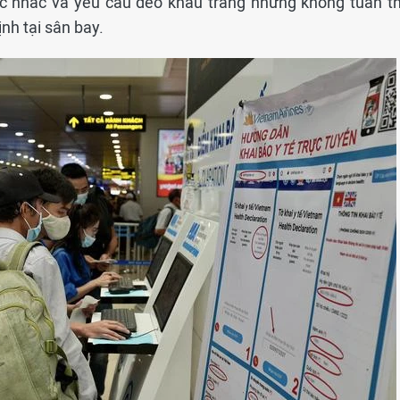
c nhắc và yêu cầu đeo khẩu trang nhưng không tuân th
nh tại sân bay.