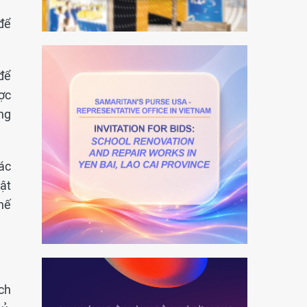
để
để
ược
ng
ác
ật
thế
ch