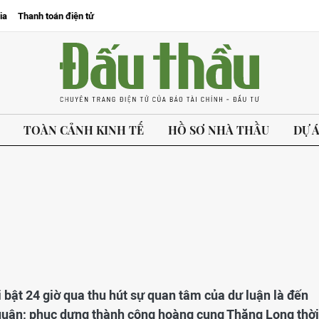
ia
Thanh toán điện tử
TOÀN CẢNH KINH TẾ
HỒ SƠ NHÀ THẦU
DỰ 
i bật 24 giờ qua thu hút sự quan tâm của dư luận là đến
quận; phục dựng thành công hoàng cung Thăng Long thời