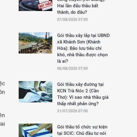
Hai lần đấu thầu bất
thành, do đâu?
07/08/2026 07:00
Gói thầu xây lắp tại UBND
xã Khánh Sơn (Khánh
Hòa): Bảo lưu tiêu chí
khó, nhà thầu được chọn
là ai?
06/08/2026 07:00
ệc
Gói thầu xây đường tại
KCN Trà Nóc 2 (Cần
ôn
Thơ): Vì sao nhà thầu giá
thấp nhất phản ứng?
31/07/2026 07:00
ên
ai
Gói thầu tổ chức sự kiện
tại SCIC: Chủ đầu tư nói