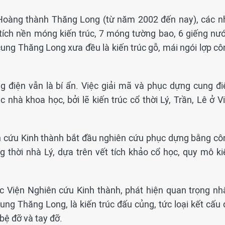
i Hoàng thành Thăng Long (từ năm 2002 đến nay), các n
tích nền móng kiến trúc, 7 móng tường bao, 6 giếng nướ
ung Thăng Long xưa đều là kiến trúc gỗ, mái ngói lợp cô
ng điện vẫn là bí ẩn. Việc giải mã và phục dựng cung đi
 nhà khoa học, bởi lẽ kiến trúc cổ thời Lý, Trần, Lê ở V
ên cứu Kinh thành bắt đầu nghiên cứu phục dựng bằng cô
thời nhà Lý, dựa trên vết tích khảo cổ học, quy mô ki
c Viện Nghiên cứu Kinh thành, phát hiện quan trọng nhấ
ng Thăng Long, là kiến trúc đấu củng, tức loại kết cấu 
bệ đỡ và tay đỡ.