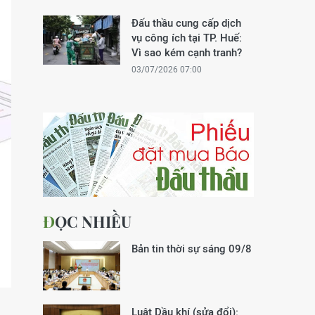
Đấu thầu cung cấp dịch
vụ công ích tại TP. Huế:
Vì sao kém cạnh tranh?
03/07/2026 07:00
ĐỌC NHIỀU
Bản tin thời sự sáng 09/8
Luật Dầu khí (sửa đổi):