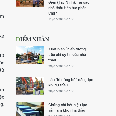
Điền (Tây Ninh): Tại sao
nhà thầu tiếp tục phản
ứng?
àm
15/07/2026 07:00
xe
ĐIỂM NHẤN
Xuất hiện “biến tướng”
tiêu chí uy tín của nhà
10
thầu
ớc
29/07/2026 07:00
 từ
Lấp “khoảng hở” năng lực
khi dự thầu
am
28/07/2026 07:00
ệc
g.
Chứng chỉ hết hiệu lực
vẫn làm khó nhà thầu
.