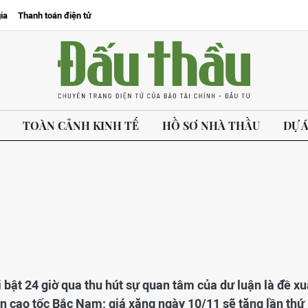
ia
Thanh toán điện tử
TOÀN CẢNH KINH TẾ
HỒ SƠ NHÀ THẦU
DỰ 
i bật 24 giờ qua thu hút sự quan tâm của dư luận là đề xu
án cao tốc Bắc Nam; giá xăng ngày 10/11 sẽ tăng lần thứ