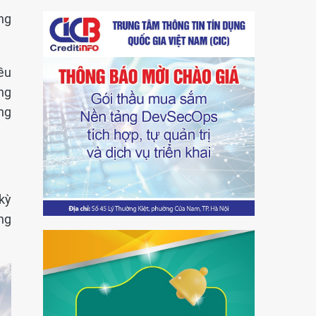
ng
ều
ng
ng
kỳ
ng