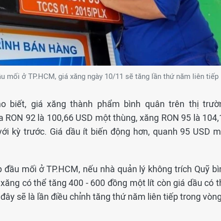
 mối ở TP.HCM, giá xăng ngày 10/11 sẽ tăng lần thứ năm liên tiếp
 biết, giá xăng thành phẩm bình quân trên thị trườ
ủa RON 92 là 100,66 USD một thùng, xăng RON 95 là 104,
với kỳ trước. Giá dầu ít biến động hơn, quanh 95 USD m
 đầu mối ở TP.HCM, nếu nhà quản lý không trích Quỹ bì
 xăng có thể tăng 400 - 600 đồng một lít còn giá dầu có 
ây sẽ là lần điều chỉnh tăng thứ năm liên tiếp trong vòn