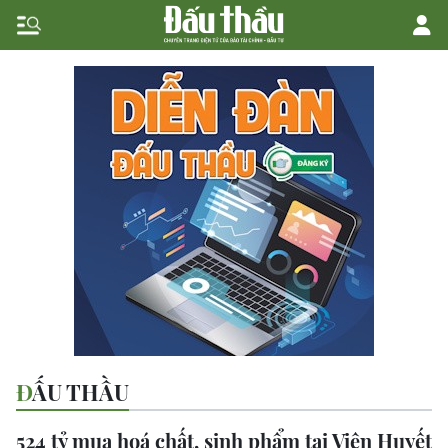
ĐẤU THẦU
524 tỷ mua hoá chất, sinh phẩm tại Viện Huyết