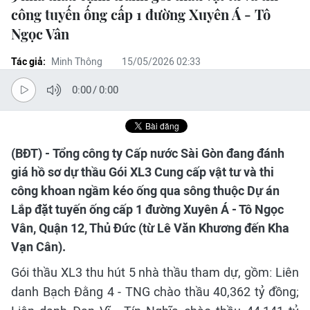
công tuyến ống cấp 1 đường Xuyên Á - Tô
Ngọc Vân
Tác giả:
Minh Thông
15/05/2026 02:33
0:00
/
0:00
(BĐT) - Tổng công ty Cấp nước Sài Gòn đang đánh
giá hồ sơ dự thầu Gói XL3 Cung cấp vật tư và thi
công khoan ngầm kéo ống qua sông thuộc Dự án
Lắp đặt tuyến ống cấp 1 đường Xuyên Á - Tô Ngọc
Vân, Quận 12, Thủ Đức (từ Lê Văn Khương đến Kha
Vạn Cân).
Gói thầu XL3 thu hút 5 nhà thầu tham dự, gồm: Liên
danh Bạch Đằng 4 - TNG chào thầu 40,362 tỷ đồng;