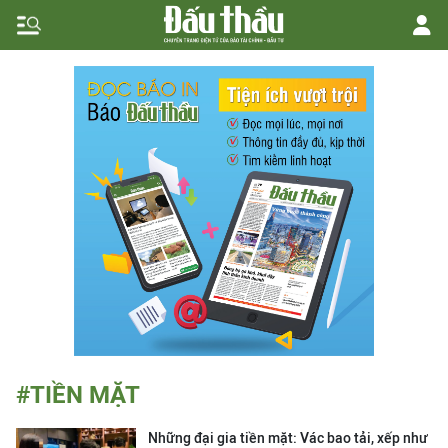
#TIỀN MẶT
Những đại gia tiền mặt: Vác bao tải, xếp như