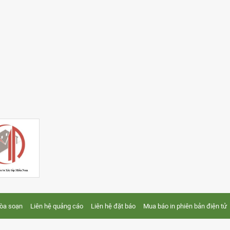
tòa soạn
Liên hệ quảng cáo
Liên hệ đặt báo
Mua báo in phiên bản điện tử