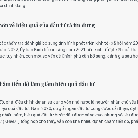
ợi chính đáng.
hơn về hiệu quả của đầu tư và tín dụng
cáo thẩm tra đánh giá bổ sung tình hình phát triển kinh tế - xã hội năm 2
ăm 2022, Ủy ban Kinh tế cho rằng năm 2021 nền kinh tế đạt kết quả khá
 vực, tuy nhiên, còn một số vấn đề Chính phủ cần bổ sung, đánh giá sâu h
hậm tiến độ làm giảm hiệu quả đầu tư
 độ, phải điều chỉnh dự án sử dụng vốn nhà nước là nguyên nhân chủ yếu
 hiệu quả đầu tư. Năm 2020, dù giải ngân đầu tư công được cải thiện, đạt 
g nhiều năm, hiệu quả đầu tư bước đầu được nâng cao, nhưng số liệu đư
ư (KH&ĐT) tổng hợp cho thấy, vẫn còn khá nhiều dự án chậm tiến độ, phả