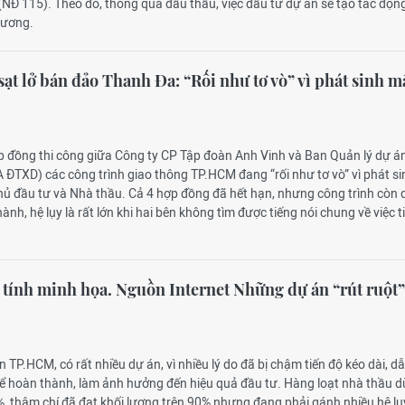
Đ 115). Theo đó, thông qua đấu thầu, việc đầu tư dự án sẽ tạo tác động
hương.
ạt lở bán đảo Thanh Đa: “Rối như tơ vò” vì phát sinh 
ợp đồng thi công giữa Công ty CP Tập đoàn Anh Vinh và Ban Quản lý dự á
ĐTXD) các công trình giao thông TP.HCM đang “rối như tơ vò” vì phát si
ủ đầu tư và Nhà thầu. Cả 4 hợp đồng đã hết hạn, nhưng công trình còn 
nh, hệ lụy là rất lớn khi hai bên không tìm được tiếng nói chung về việc t
tính minh họa. Nguồn Internet
Những dự án “rút ruột”
n TP.HCM, có rất nhiều dự án, vì nhiều lý do đã bị chậm tiến độ kéo dài, dẫ
ể hoàn thành, làm ảnh hưởng đến hiệu quả đầu tư. Hàng loạt nhà thầu dù
, thậm chí đã đạt khối lượng trên 90% nhưng đang phải gánh nhiều hệ lụ