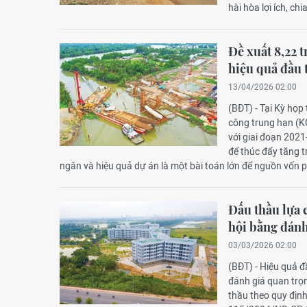
hài hòa lợi ích, chi
Đề xuất 8,22 t
hiệu quả đầu 
13/04/2026 02:00
(BĐT) - Tại Kỳ họp
công trung hạn (KG
với giai đoạn 2021
để thúc đẩy tăng t
ngân và hiệu quả dự án là một bài toán lớn để nguồn vốn 
Đấu thầu lựa 
hội bằng đánh
03/03/2026 02:00
(BĐT) - Hiệu quả đ
đánh giá quan trọn
thầu theo quy định