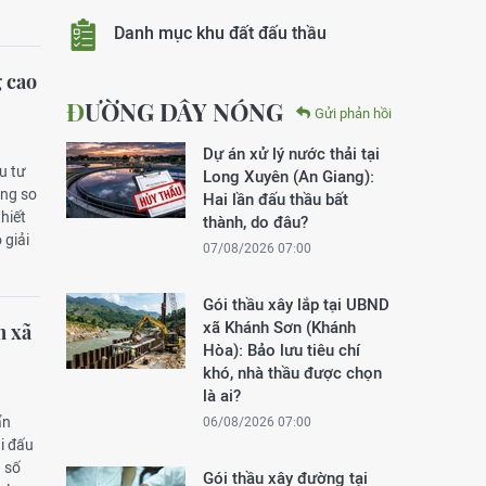
Danh mục khu đất đấu thầu
g cao
ĐƯỜNG DÂY NÓNG
Gửi phản hồi
Dự án xử lý nước thải tại
u tư
Long Xuyên (An Giang):
ồng so
Hai lần đấu thầu bất
hiết
thành, do đâu?
 giải
07/08/2026 07:00
Gói thầu xây lắp tại UBND
xã Khánh Sơn (Khánh
m xã
Hòa): Bảo lưu tiêu chí
khó, nhà thầu được chọn
là ai?
ẩn
06/08/2026 07:00
i đấu
h số
Gói thầu xây đường tại