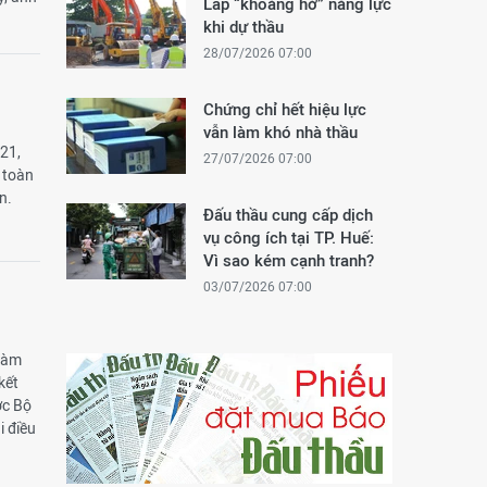
Lấp “khoảng hở” năng lực
khi dự thầu
28/07/2026 07:00
Chứng chỉ hết hiệu lực
vẫn làm khó nhà thầu
021,
27/07/2026 07:00
 toàn
ơn.
Đấu thầu cung cấp dịch
vụ công ích tại TP. Huế:
Vì sao kém cạnh tranh?
03/07/2026 07:00
 làm
kết
ợc Bộ
i điều