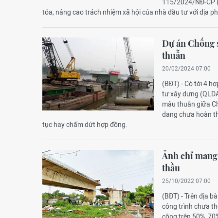
115/2024/NĐ-CP (N
tỏa, nâng cao trách nhiệm xã hội của nhà đầu tư với địa p
Dự án Chống s
thuẫn
20/02/2024 07:00
(BĐT) - Có tới 4 h
tư xây dựng (QLDA 
mâu thuẫn giữa Ch
dang chưa hoàn thà
tục hay chấm dứt hợp đồng.
Ảnh chỉ mang 
thầu
25/10/2022 07:00
(BĐT) - Trên địa bà
công trình chưa th
công trên 50%, 70%