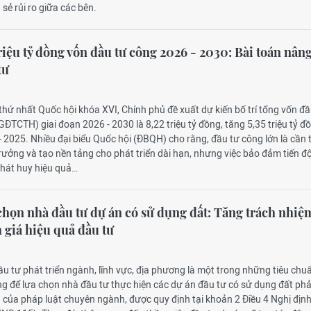
a sẻ rủi ro giữa các bên.
riệu tỷ đồng vốn đầu tư công 2026 - 2030: Bài toán nân
tư
 thứ nhất Quốc hội khóa XVI, Chính phủ đề xuất dự kiến bố trí tổng vốn đầ
ĐTCTH) giai đoạn 2026 - 2030 là 8,22 triệu tỷ đồng, tăng 5,35 triệu tỷ đ
- 2025. Nhiều đại biểu Quốc hội (ĐBQH) cho rằng, đầu tư công lớn là cần t
rưởng và tạo nền tảng cho phát triển dài hạn, nhưng việc bảo đảm tiến độ
phát huy hiệu quả…
chọn nhà đầu tư dự án có sử dụng đất: Tăng trách nhiệ
 giá hiệu quả đầu tư
ầu tư phát triển ngành, lĩnh vực, địa phương là một trong những tiêu chu
g để lựa chọn nhà đầu tư thực hiện các dự án đầu tư có sử dụng đất phả
 của pháp luật chuyên ngành, được quy định tại khoản 2 Điều 4 Nghị địn