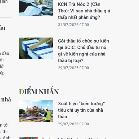
 lan
KCN Trà Nóc 2 (Cần
Thơ): Vì sao nhà thầu giá
thấp nhất phản ứng?
31/07/2026 07:00
mâu
Gói thầu tổ chức sự kiện
tại SCIC: Chủ đầu tư nói
n đầu
gì về kiến nghị của nhà
nh
thầu bị loại?
dở
29/07/2026 07:00
iếp
ĐIỂM NHẤN
 nhà
Xuất hiện “biến tướng”
tiêu chí uy tín của nhà
thầu
29/07/2026 07:00
n tới
 thi
y, ảnh