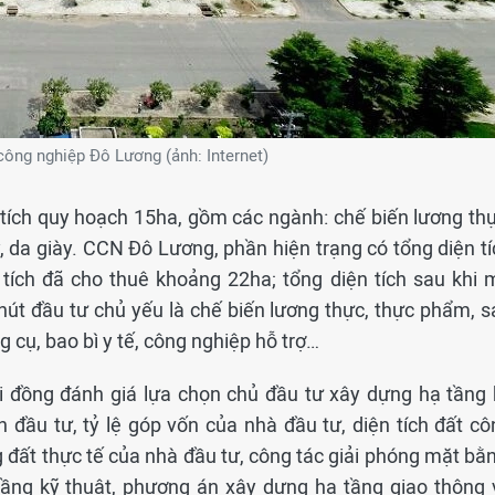
ông nghiệp Đô Lương (ảnh: Internet)
ích quy hoạch 15ha, gồm các ngành: chế biến lương thự
 da giày. CCN Đô Lương, phần hiện trạng có tổng diện tí
 tích đã cho thuê khoảng 22ha; tổng diện tích sau khi 
hút đầu tư chủ yếu là chế biến lương thực, thực phẩm, s
ng cụ, bao bì y tế, công nghiệp hỗ trợ…
ội đồng đánh giá lựa chọn chủ đầu tư xây dựng hạ tầng 
 đầu tư, tỷ lệ góp vốn của nhà đầu tư, diện tích đất cô
đất thực tế của nhà đầu tư, công tác giải phóng mặt bằn
 tầng kỹ thuật, phương án xây dựng hạ tầng giao thông 