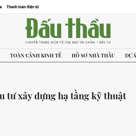
a
Thanh toán điện tử
TOÀN CẢNH KINH TẾ
HỒ SƠ NHÀ THẦU
DỰ 
u tư xây dựng hạ tầng kỹ thuật