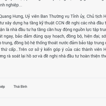
nh nghiệp...
Quang Hưng, Uỷ viên Ban Thường vụ Tỉnh ủy, Chủ tịch H
tư xây dựng hạ tầng kỹ thuật CCN đề nghị các nhà đầu t
ận là nhà đầu tư hạ tầng cần huy động nguồn lực tập tru
uật ngay, bảo đảm đúng quy hoạch, đồng bộ, hiện đại; s
p trung, đồng bộ hệ thống thoát nước đảm bảo tập trung 
ư thứ cấp…Trên cơ sở ý kiến góp ý của các thành viên H
g rà soát lại hồ sơ và đề nghị nhà đầu tư hoàn thiện th
iệp
Thái Bình