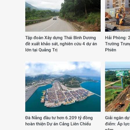
Tập đoàn Xây dựng Thái Bình Dương
Hải Phòng: 
đề xuất khảo sát, nghiên cứu 4 dự án
Trường Trun
lớn tại Quảng Trị
Phiên
Đà Nẵng đầu tư hơn 6.209 tỷ đồng
Giải ngân dự
hoàn thiện Dự án Cảng Liên Chiểu
điểm: Áp lực
năm