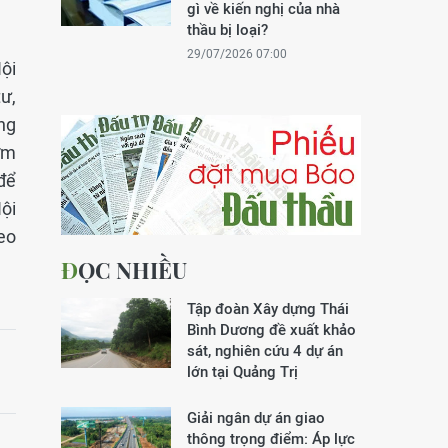
gì về kiến nghị của nhà
thầu bị loại?
29/07/2026 07:00
ội
ư,
ng
ớm
để
ội
eo
ĐỌC NHIỀU
Tập đoàn Xây dựng Thái
Bình Dương đề xuất khảo
sát, nghiên cứu 4 dự án
lớn tại Quảng Trị
Giải ngân dự án giao
thông trọng điểm: Áp lực