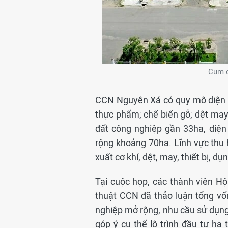
Cụm c
CCN Nguyên Xá có quy mô diện t
thực phẩm; chế biến gỗ; dệt may,
đất công nghiệp gần 33ha, diện
rộng khoảng 70ha. Lĩnh vực thu 
xuất cơ khí, dệt, may, thiết bị, dụ
Tại cuộc họp, các thành viên H
thuật CCN đã thảo luận tổng vốn
nghiệp mở rộng, nhu cầu sử dụng 
góp ý cụ thể lộ trình đầu tư hạ