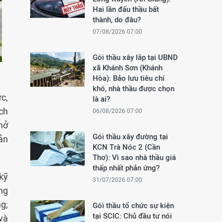
Hai lần đấu thầu bất
thành, do đâu?
07/08/2026 07:00
Gói thầu xây lắp tại UBND
xã Khánh Sơn (Khánh
Hòa): Bảo lưu tiêu chí
khó, nhà thầu được chọn
c,
là ai?
ch
06/08/2026 07:00
mở
Gói thầu xây đường tại
ản
KCN Trà Nóc 2 (Cần
Thơ): Vì sao nhà thầu giá
thấp nhất phản ứng?
kỹ
31/07/2026 07:00
ng
g;
Gói thầu tổ chức sự kiện
tại SCIC: Chủ đầu tư nói
và