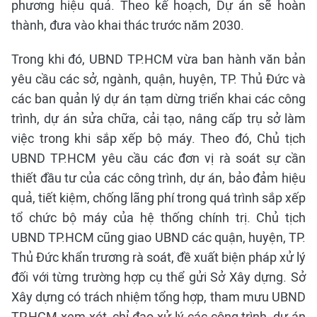
phương hiệu quả. Theo kế hoạch, Dự án sẽ hoàn
thành, đưa vào khai thác trước năm 2030.
Trong khi đó, UBND TP.HCM vừa ban hành văn bản
yêu cầu các sở, ngành, quận, huyện, TP. Thủ Đức và
các ban quản lý dự án tạm dừng triển khai các công
trình, dự án sửa chữa, cải tạo, nâng cấp trụ sở làm
việc trong khi sắp xếp bộ máy. Theo đó, Chủ tịch
UBND TP.HCM yêu cầu các đơn vị rà soát sự cần
thiết đầu tư của các công trình, dự án, bảo đảm hiệu
quả, tiết kiệm, chống lãng phí trong quá trình sắp xếp
tổ chức bộ máy của hệ thống chính trị. Chủ tịch
UBND TP.HCM cũng giao UBND các quận, huyện, TP.
Thủ Đức khẩn trương rà soát, đề xuất biện pháp xử lý
đối với từng trường hợp cụ thể gửi Sở Xây dựng. Sở
Xây dựng có trách nhiệm tổng hợp, tham mưu UBND
TP.HCM xem xét, chỉ đạo xử lý các công trình, dự án