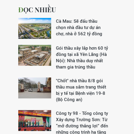
ĐỌC NHIỀU
Cà Mau: Sẽ đấu thầu
chọn nhà đầu tư dự án
chợ, nhà ở 562 tỷ đồng
Gói thầu xây lắp hơn 60 tỷ
đồng tại xã Yên Lãng (Hà
Nội): Nhà thầu duy nhất
tham gia trúng thầu
"Chốt" nhà thầu 8/8 gói
thầu mua sắm trang thiết
bị y tế tại Bệnh viện 19-8
(Bộ Công an)
Công ty 98 - Tổng công ty
Xây dựng Trường Sơn:
Từ
“mở đường thắng lợi” đến
những công trình hạ tầng