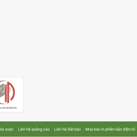
tòa soạn
Liên hệ quảng cáo
Liên hệ đặt báo
Mua báo in phiên bản điện tử