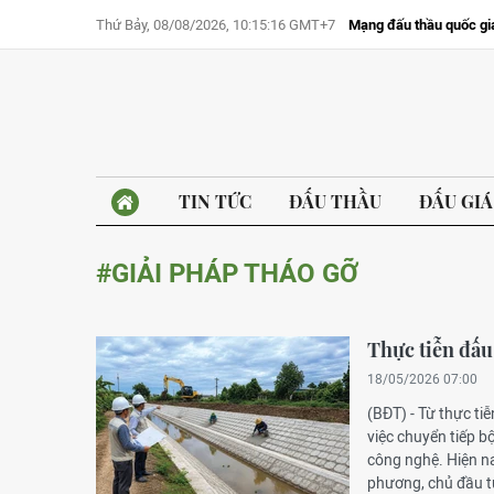
Thứ Bảy, 08/08/2026, 10:15:16 GMT+7
Mạng đấu thầu quốc gi
TIN TỨC
ĐẤU THẦU
ĐẤU GIÁ
#GIẢI PHÁP THÁO GỠ
Thực tiễn đấu
18/05/2026 07:00
(BĐT) - Từ thực ti
việc chuyển tiếp b
công nghệ. Hiện n
phương, chủ đầu tư