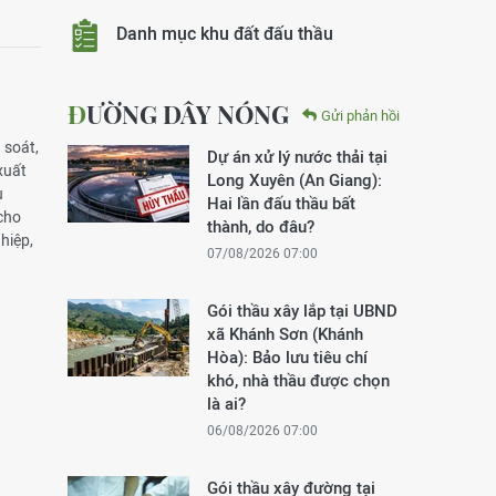
Danh mục khu đất đấu thầu
ĐƯỜNG DÂY NÓNG
Gửi phản hồi
 soát,
Dự án xử lý nước thải tại
xuất
Long Xuyên (An Giang):
u
Hai lần đấu thầu bất
 cho
thành, do đâu?
hiệp,
07/08/2026 07:00
Gói thầu xây lắp tại UBND
xã Khánh Sơn (Khánh
Hòa): Bảo lưu tiêu chí
khó, nhà thầu được chọn
là ai?
06/08/2026 07:00
Gói thầu xây đường tại