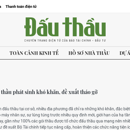
a
Thanh toán điện tử
TOÀN CẢNH KINH TẾ
HỒ SƠ NHÀ THẦU
DỰ 
 thầu phát sinh khó khăn, đề xuất tháo gỡ
ễn đấu thầu tại cơ sở, nhiều địa phương đã chỉ ra những khó khăn, đặc biệt
ộ máy nhân sự, sự lúng túng trước nhiều quy định mới, giới hạn của hạ tầ
ay, gần như 100% các gói thầu được tổ chức đấu thầu qua mạng nên nhiề
 đề xuất Bộ Tài chính tiếp tục nâng cấp, hoàn thiện các chức năng tiện í