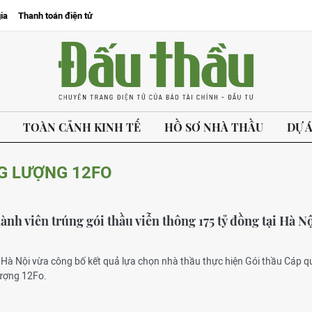
ia
Thanh toán điện tử
TOÀN CẢNH KINH TẾ
HỒ SƠ NHÀ THẦU
DỰ 
NG LƯỢNG 12FO
ành viên trúng gói thầu viễn thông 175 tỷ đồng tại Hà N
g Hà Nội vừa công bố kết quả lựa chọn nhà thầu thực hiện Gói thầu Cáp 
lượng 12Fo.