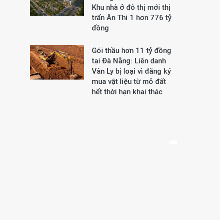
Khu nhà ở đô thị mới thị
trấn Ân Thi 1 hơn 776 tỷ
đồng
Gói thầu hơn 11 tỷ đồng
tại Đà Nẵng: Liên danh
Vân Ly bị loại vì đăng ký
mua vật liệu từ mỏ đất
hết thời hạn khai thác