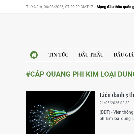
Thứ Năm, 06/08/2026, 07:29:29 GMT+7
Mạng đấu thầu quốc g
TIN TỨC
ĐẤU THẦU
ĐẤU GIÁ
#CÁP QUANG PHI KIM LOẠI DU
Liên danh 5 th
21/05/2026 02:38
(BĐT) - Viễn thôn
phi kim loại dung 