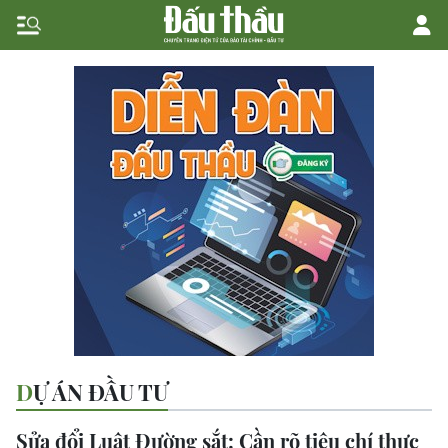
DỰ ÁN ĐẦU TƯ
Sửa đổi Luật Đường sắt: Cần rõ tiêu chí thực