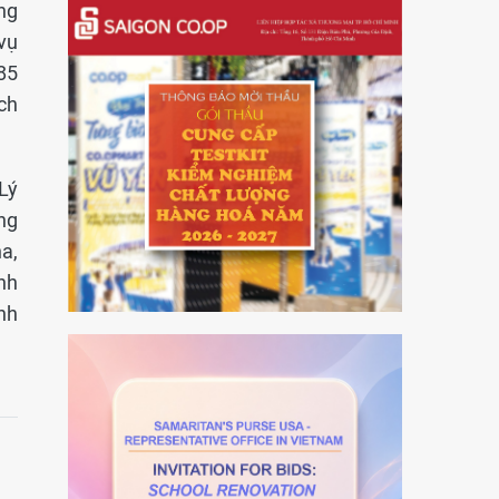
ng
 vụ
85
ch
 Lý
ng
ha,
nh
nh