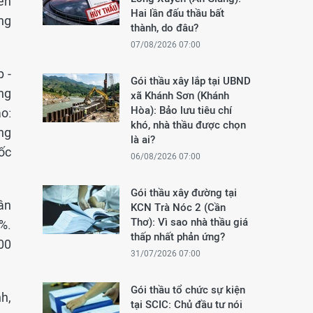
ền
Hai lần đấu thầu bất
ng
thành, do đâu?
07/08/2026 07:00
 -
Gói thầu xây lắp tại UBND
ông
xã Khánh Sơn (Khánh
Hòa): Bảo lưu tiêu chí
o:
khó, nhà thầu được chọn
ng
là ai?
ốc
06/08/2026 07:00
Gói thầu xây đường tại
ân
KCN Trà Nóc 2 (Cần
Thơ): Vì sao nhà thầu giá
%.
thấp nhất phản ứng?
00
31/07/2026 07:00
Gói thầu tổ chức sự kiện
h,
tại SCIC: Chủ đầu tư nói