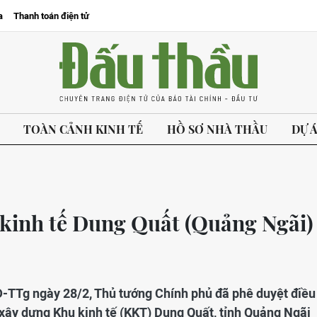
a
Thanh toán điện tử
TOÀN CẢNH KINH TẾ
HỒ SƠ NHÀ THẦU
DỰ 
 kinh tế Dung Quất (Quảng Ngãi)
Đ-TTg ngày 28/2, Thủ tướng Chính phủ đã phê duyệt điều
xây dựng Khu kinh tế (KKT) Dung Quất, tỉnh Quảng Ngãi