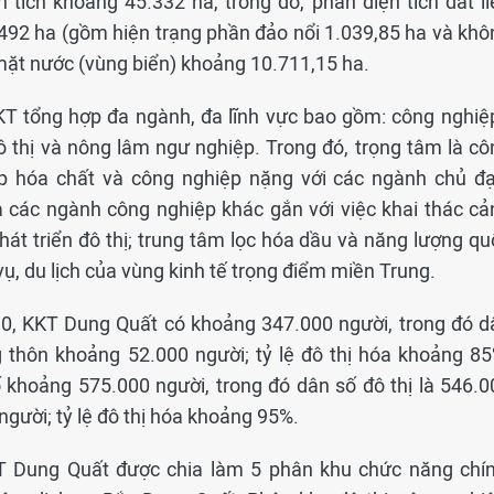
tích khoảng 45.332 ha, trong đó, phần diện tích đất li
492 ha (gồm hiện trạng phần đảo nổi 1.039,85 ha và khô
h mặt nước (vùng biển) khoảng 10.711,15 ha.
T tổng hợp đa ngành, đa lĩnh vực bao gồm: công nghiệp
 đô thị và nông lâm ngư nghiệp. Trong đó, trọng tâm là c
ệp hóa chất và công nghiệp nặng với các ngành chủ đạ
à các ngành công nghiệp khác gắn với việc khai thác cả
át triển đô thị; trung tâm lọc hóa dầu và năng lượng qu
vụ, du lịch của vùng kinh tế trọng điểm miền Trung.
0, KKT Dung Quất có khoảng 347.000 người, trong đó d
g thôn khoảng 52.000 người; tỷ lệ đô thị hóa khoảng 85
khoảng 575.000 người, trong đó dân số đô thị là 546.0
gười; tỷ lệ đô thị hóa khoảng 95%.
KT Dung Quất được chia làm 5 phân khu chức năng chín