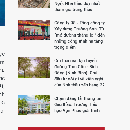
Nội): Nhà thầu duy nhất
tham gia trúng thầu
Công ty 98 - Tổng công ty
Xây dựng Trường Sơn:
Từ
“mở đường thắng lợi” đến
những công trình hạ tầng
trọng điểm
ực
Gói thầu cải tạo tuyến
ụm
đường Tam Cốc - Bích
khu
Động (Ninh Bình): Chủ
ợc
đầu tư nói gì về kiến nghị
của Nhà thầu xếp hạng 2?
t,
nh
Chậm đăng tải thông tin
05
đấu thầu: Trường Tiểu
a;
học Vạn Phúc giải trình