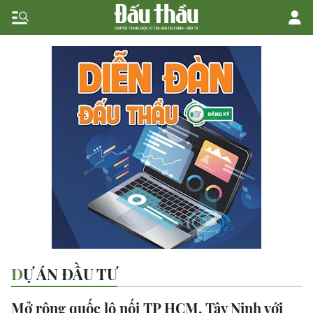
DỰ ÁN ĐẦU TƯ
Mở rộng quốc lộ nối TP HCM, Tây Ninh với