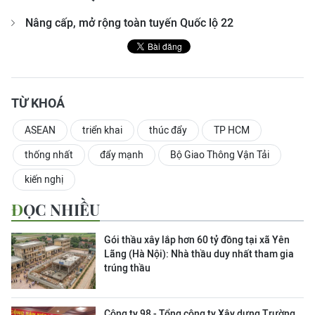
Nâng cấp, mở rộng toàn tuyến Quốc lộ 22
TỪ KHOÁ
ASEAN
triển khai
thúc đẩy
TP HCM
thống nhất
đẩy mạnh
Bộ Giao Thông Vận Tải
kiến nghị
ĐỌC NHIỀU
Gói thầu xây lắp hơn 60 tỷ đồng tại xã Yên
Lãng (Hà Nội): Nhà thầu duy nhất tham gia
trúng thầu
Công ty 98 - Tổng công ty Xây dựng Trường