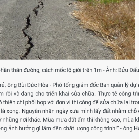
phần thân đường, cách mốc lộ giới trên 1m - Ảnh: Bửu Đấ
 Trẻ, ông Bùi Đức Hòa - Phó tổng giám đốc Ban quản lý dự
m rồi và đang cho triển khai sửa chữa. Thực tế công trì
thiện chí phối hợp với đơn vị thi công để sửa chữa lại tr
ần là xong. Nguyên nhân ngày xưa mình lấy đất nhằm chỗ 
 ở những nơi khác. Mùa mưa đất ẩm thì không sao, mùa k
hông ảnh hưởng gì lắm đến chất lượng công trình!” - ông 