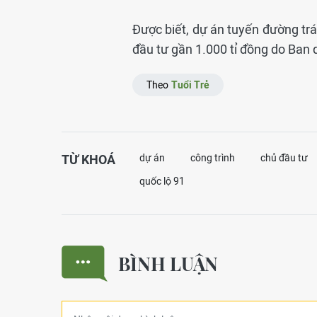
Được biết, dự án tuyến đường tr
đầu tư gần 1.000 tỉ đồng do Ban 
Theo
Tuổi Trẻ
TỪ KHOÁ
dự án
công trình
chủ đầu tư
quốc lộ 91
BÌNH LUẬN