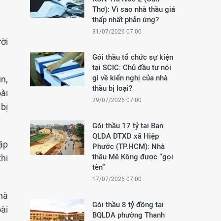
Thơ): Vì sao nhà thầu giá
thấp nhất phản ứng?
31/07/2026 07:00
ời
Gói thầu tổ chức sự kiện
tại SCIC: Chủ đầu tư nói
gì về kiến nghị của nhà
ún,
thầu bị loại?
ài
29/07/2026 07:00
bị
Gói thầu 17 tỷ tại Ban
QLDA ĐTXD xã Hiệp
ặp
Phước (TP.HCM): Nhà
thầu Mê Kông được “gọi
hi
tên”
17/07/2026 07:00
hà
Gói thầu 8 tỷ đồng tại
ài
BQLDA phường Thanh