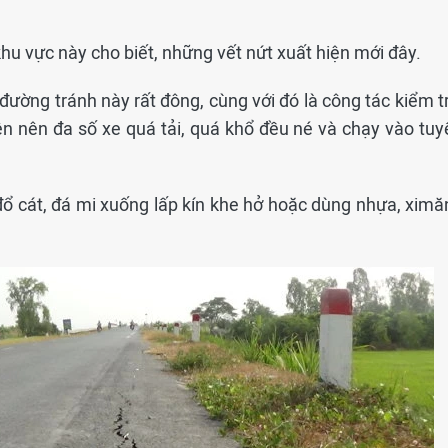
u vực này cho biết, những vết nứt xuất hiện mới đây.
đường tránh này rất đông, cùng với đó là công tác kiểm t
n nên đa số xe quá tải, quá khổ đều né và chạy vào tuy
ỉ đổ cát, đá mi xuống lấp kín khe hở hoặc dùng nhựa, xim