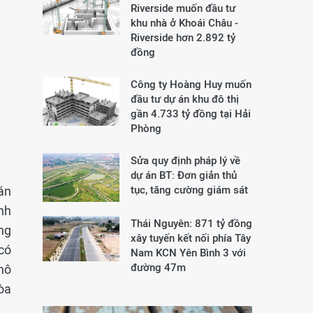
Riverside muốn đầu tư
khu nhà ở Khoái Châu -
Riverside hơn 2.892 tỷ
đồng
Công ty Hoàng Huy muốn
đầu tư dự án khu đô thị
gần 4.733 tỷ đồng tại Hải
Phòng
u
Sửa quy định pháp lý về
dự án BT: Đơn giản thủ
 án
tục, tăng cường giám sát
nh
Thái Nguyên: 871 tỷ đồng
ong
xây tuyến kết nối phía Tây
có
Nam KCN Yên Bình 3 với
đường 47m
hô
Hòa