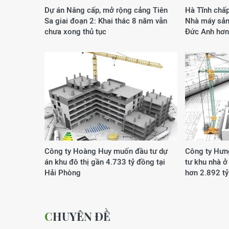
Dự án Nâng cấp, mở rộng cảng Tiên
Hà Tĩnh chấp
Sa giai đoạn 2: Khai thác 8 năm vẫn
Nhà máy sản 
chưa xong thủ tục
Đức Anh hơn
Công ty Hoàng Huy muốn đầu tư dự
Công ty Hưn
án khu đô thị gần 4.733 tỷ đồng tại
tư khu nhà ở
Hải Phòng
hơn 2.892 t
CHUYÊN ĐỀ