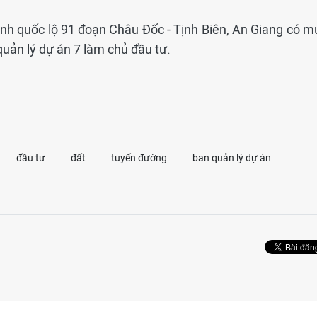
ánh quốc lộ 91 đoạn Châu Đốc - Tịnh Biên, An Giang có m
quản lý dự án 7 làm chủ đầu tư.
đầu tư
đất
tuyến đường
ban quản lý dự án