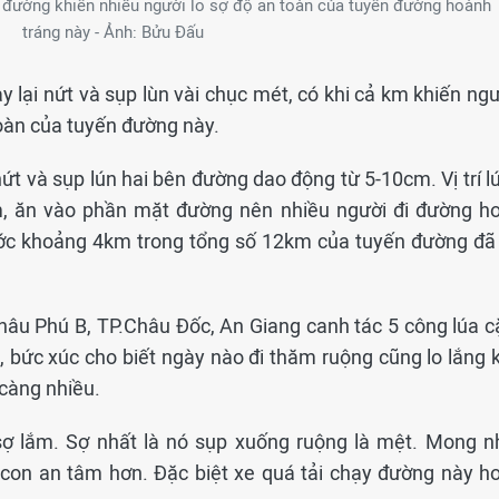
 đường khiến nhiều người lo sợ độ an toàn của tuyến đường hoành
tráng này - Ảnh: Bửu Đấu
 lại nứt và sụp lùn vài chục mét, có khi cả km khiến ngư
oàn của tuyến đường này.
ứt và sụp lún hai bên đường dao động từ 5-10cm. Vị trí l
m, ăn vào phần mặt đường nên nhiều người đi đường ho
 Ước khoảng 4km trong tổng số 12km của tuyến đường đã 
hâu Phú B, TP.Châu Đốc, An Giang canh tác 5 công lúa c
 bức xúc cho biết ngày nào đi thăm ruộng cũng lo lắng k
 càng nhiều.
sợ lắm. Sợ nhất là nó sụp xuống ruộng là mệt. Mong n
con an tâm hơn. Đặc biệt xe quá tải chạy đường này ho