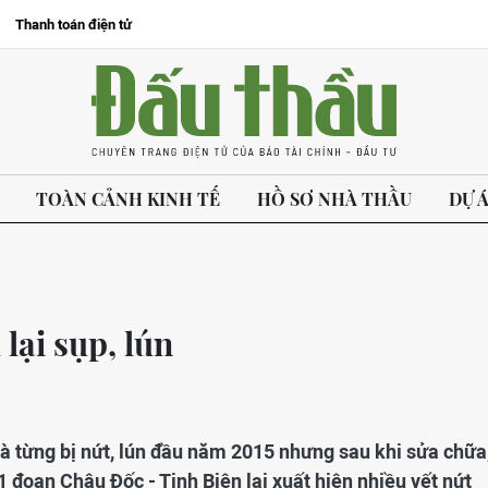
Thanh toán điện tử
TOÀN CẢNH KINH TẾ
HỒ SƠ NHÀ THẦU
DỰ 
lại sụp, lún
à từng bị nứt, lún đầu năm 2015 nhưng sau khi sửa chữa
 đoạn Châu Đốc - Tịnh Biên lại xuất hiện nhiều vết nứt