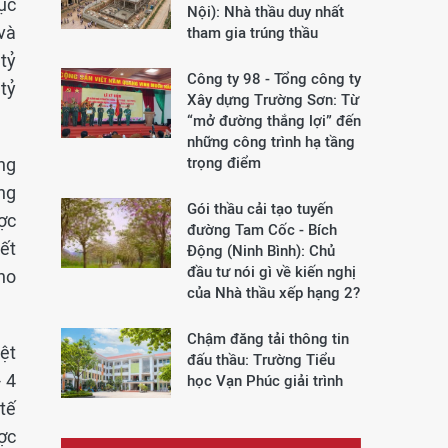
ục
Nội): Nhà thầu duy nhất
 và
tham gia trúng thầu
tỷ
Công ty 98 - Tổng công ty
tỷ
Xây dựng Trường Sơn:
Từ
“mở đường thắng lợi” đến
những công trình hạ tầng
ng
trọng điểm
ng
Gói thầu cải tạo tuyến
ợc
đường Tam Cốc - Bích
ết
Động (Ninh Bình): Chủ
đầu tư nói gì về kiến nghị
cho
của Nhà thầu xếp hạng 2?
Chậm đăng tải thông tin
ệt
đấu thầu: Trường Tiểu
 4
học Vạn Phúc giải trình
tế
ợc