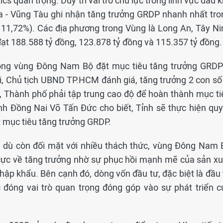
ics quan trọng. Duy trì vai trò chủ lực trong lĩnh vực dầu k
ịa - Vũng Tàu ghi nhận tăng trưởng GRDP nhanh nhất tro
 11,72%). Các địa phương trong Vùng là Long An, Tây Ni
ạt 188.588 tỷ đồng, 123.878 tỷ đồng và 115.357 tỷ đồng.
ong vùng Đông Nam Bộ đặt mục tiêu tăng trưởng GRDP
, Chủ tịch UBND TP.HCM đánh giá, tăng trưởng 2 con số 
ó, Thành phố phải tập trung cao độ để hoàn thành mục ti
nh Đồng Nai Võ Tấn Đức cho biết, Tỉnh sẽ thực hiện quy
ạt mục tiêu tăng trưởng GRDP.
 dù còn đối mặt với nhiều thách thức, vùng Đông Nam 
h cực về tăng trưởng nhờ sự phục hồi mạnh mẽ của sản xu
ập khẩu. Bên cạnh đó, dòng vốn đầu tư, đặc biệt là đầu 
ục đóng vai trò quan trọng đóng góp vào sự phát triển c