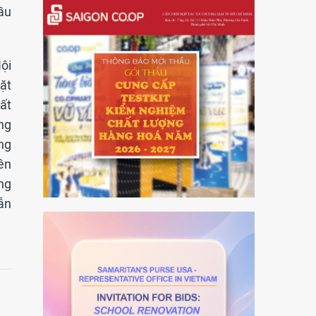
ầu
ội
ặt
ất
ng
ng
ên
ng
ẫn