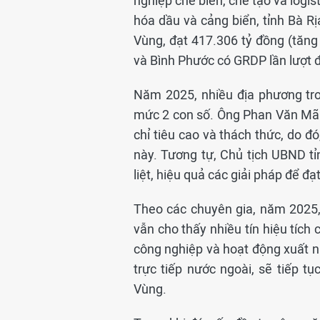
nghiệp chế biến, chế tạo và logist
hóa dầu và cảng biển, tỉnh Bà R
Vùng, đạt 417.306 tỷ đồng (tăng
và Bình Phước có GRDP lần lượt đ
Năm 2025, nhiều địa phương tr
mức 2 con số. Ông Phan Văn Mãi
chỉ tiêu cao và thách thức, do đ
này. Tương tự, Chủ tịch UBND tỉ
liệt, hiệu quả các giải pháp để đ
Theo các chuyên gia, năm 2025,
vẫn cho thấy nhiều tín hiệu tíc
công nghiệp và hoạt động xuất nh
trực tiếp nước ngoài, sẽ tiếp t
Vùng.