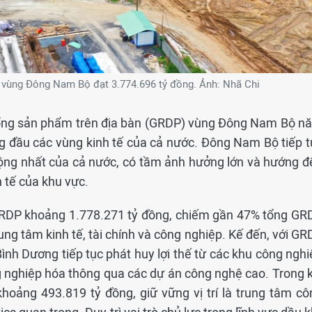
ùng Đông Nam Bộ đạt 3.774.696 tỷ đồng. Ảnh: Nhã Chi
Tổng sản phẩm trên địa bàn (GRDP) vùng Đông Nam Bộ n
g đầu các vùng kinh tế của cả nước. Đông Nam Bộ tiếp t
 động nhất của cả nước, có tầm ảnh hưởng lớn và hướng đ
h tế của khu vực.
GRDP khoảng 1.778.271 tỷ đồng, chiếm gần 47% tổng GR
rung tâm kinh tế, tài chính và công nghiệp. Kế đến, với G
nh Dương tiếp tục phát huy lợi thế từ các khu công nghi
g nghiệp hóa thông qua các dự án công nghệ cao. Trong k
oảng 493.819 tỷ đồng, giữ vững vị trí là trung tâm cô