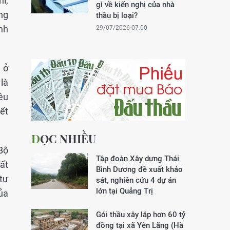
hí,
gì về kiến nghị của nhà
ng
thầu bị loại?
nh
29/07/2026 07:00
 ở
là
êu
ết
ĐỌC NHIỀU
Bộ
Tập đoàn Xây dựng Thái
ất
Bình Dương đề xuất khảo
tư
sát, nghiên cứu 4 dự án
lớn tại Quảng Trị
ủa
Gói thầu xây lắp hơn 60 tỷ
đồng tại xã Yên Lãng (Hà