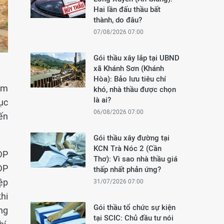
Hai lần đấu thầu bất
thành, do đâu?
07/08/2026 07:00
Gói thầu xây lắp tại UBND
xã Khánh Sơn (Khánh
Hòa): Bảo lưu tiêu chí
ăm
khó, nhà thầu được chọn
là ai?
ục
06/08/2026 07:00
ến
Gói thầu xây đường tại
KCN Trà Nóc 2 (Cần
DP
Thơ): Vì sao nhà thầu giá
RDP
thấp nhất phản ứng?
ệp
31/07/2026 07:00
hi
Gói thầu tổ chức sự kiện
ng
tại SCIC: Chủ đầu tư nói