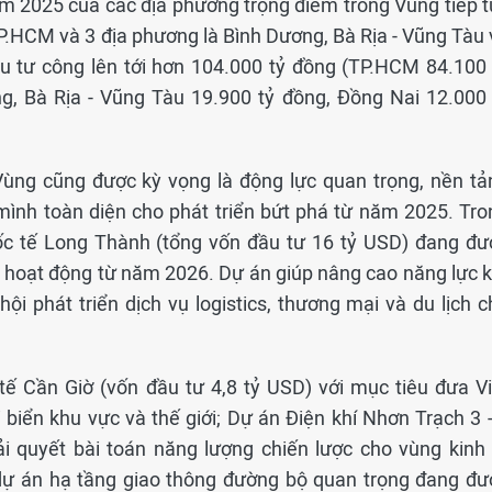
ăm 2025 của các địa phương trọng điểm trong Vùng tiếp t
 TP.HCM và 3 địa phương là Bình Dương, Bà Rịa - Vũng Tàu
u tư công lên tới hơn 104.000 tỷ đồng (TP.HCM 84.100 
g, Bà Rịa - Vũng Tàu 19.900 tỷ đồng, Đồng Nai 12.000 
 Vùng cũng được kỳ vọng là động lực quan trọng, nền tả
mình toàn diện cho phát triển bứt phá từ năm 2025. Tro
c tế Long Thành (tổng vốn đầu tư 16 tỷ USD) đang đư
o hoạt động từ năm 2026. Dự án giúp nâng cao năng lực k
hội phát triển dịch vụ logistics, thương mại và du lịch 
ế Cần Giờ (vốn đầu tư 4,8 tỷ USD) với mục tiêu đưa Vi
biển khu vực và thế giới; Dự án Điện khí Nhơn Trạch 3 -
ải quyết bài toán năng lượng chiến lược cho vùng kinh 
 dự án hạ tầng giao thông đường bộ quan trọng đang đư