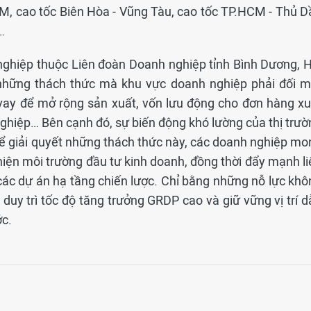
CM, cao tốc Biên Hòa - Vũng Tàu, cao tốc TP.HCM - Thủ D
…
nghiệp thuộc Liên đoàn Doanh nghiệp tỉnh Bình Dương, H
 những thách thức mà khu vực doanh nghiệp phải đối m
vay để mở rộng sản xuất, vốn lưu động cho đơn hàng xu
ghiệp… Bên cạnh đó, sự biến động khó lường của thị trườ
Để giải quyết những thách thức này, các doanh nghiệp mo
hiện môi trường đầu tư kinh doanh, đồng thời đẩy mạnh li
các dự án hạ tầng chiến lược. Chỉ bằng những nỗ lực khô
uy trì tốc độ tăng trưởng GRDP cao và giữ vững vị trí d
ớc.