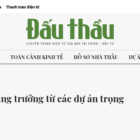
a
Thanh toán điện tử
TOÀN CẢNH KINH TẾ
HỒ SƠ NHÀ THẦU
DỰ 
ng trưởng từ các dự án trọng