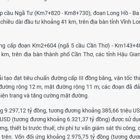
ấp cầu Ngã Tư (Km7+820 - Km8+730); đoạn Long Hồ - Ba 
iều dài đầu tư khoảng 41 km, trên địa bàn tỉnh Vĩnh Lo
âng cấp đoạn Km2+604 (ngã 5 cầu Cần Thơ) - Km143+4
 km, trên địa bàn thành phố Cần Thơ, các tỉnh Hậu Gian
 tạo đạt tiêu chuẩn đường cấp III đồng bằng, vận tốc thi
 đường rộng 12 m, mặt đường rộng 11 m; các đoạn đã đ
hiện trạng và tăng cường mặt đường.
g 9.297,12 tỷ đồng, tương đương khoảng 385,66 triệu US
 USD (tương đương khoảng 6.321,37 tỷ đồng) được sử dụ
g, thiết bị trước thuế; chi phí tư vấn giám sát thi công; 
trên. Vốn đối ứng khoảng 2.975,75 tỷ đồng (tương đươ