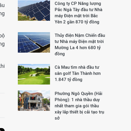
Công ty CP Năng lượng
ầu
Pắc Ngà Tây đầu tư Nhà
òng
máy Điện mặt trời Bắc
Yên 2 gần 870 tỷ đồng
bộ
Thủy điện Nậm Chiến đầu
tư Nhà máy Điện mặt trời
ng
Mường La 4 hơn 680 tỷ
đồng
hi
Cà Mau tìm nhà đầu tư
sân golf Tân Thành hơn
1.847 tỷ đồng
Phường Ngô Quyền (Hải
Phòng): 1 nhà thầu duy
nhất tham gia gói thầu
xây lắp thiết bị cải tạo trụ
sở