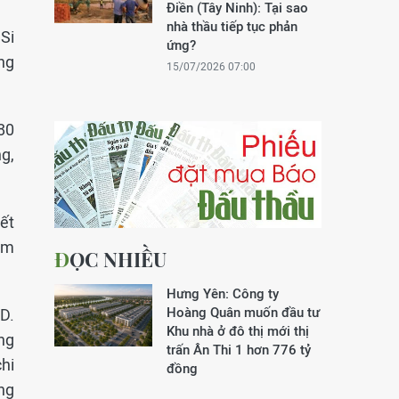
Điền (Tây Ninh): Tại sao
nhà thầu tiếp tục phản
Si
ứng?
ng
15/07/2026 07:00
80
g,
ết
ảm
ĐỌC NHIỀU
Hưng Yên: Công ty
Hoàng Quân muốn đầu tư
D.
Khu nhà ở đô thị mới thị
ng
trấn Ân Thi 1 hơn 776 tỷ
chi
đồng
ng