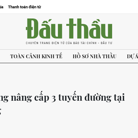
ia
Thanh toán điện tử
TOÀN CẢNH KINH TẾ
HỒ SƠ NHÀ THẦU
DỰ 
ồng nâng cấp 3 tuyến đường tại
g