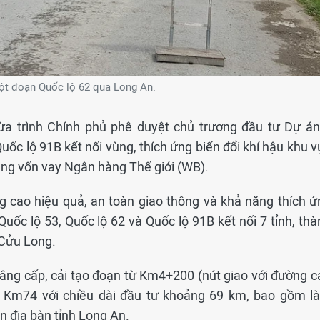
t đoạn Quốc lộ 62 qua Long An.
ừa trình Chính phủ phê duyệt chủ trương đầu tư Dự án
uốc lộ 91B kết nối vùng, thích ứng biến đổi khí hậu khu 
ng vốn vay Ngân hàng Thế giới (WB).
g cao hiệu quả, an toàn giao thông và khả năng thích ứ
Quốc lộ 53, Quốc lộ 62 và Quốc lộ 91B kết nối 7 tỉnh, th
 Cửu Long.
nâng cấp, cải tạo đoạn từ Km4+200 (nút giao với đường c
 Km74 với chiều dài đầu tư khoảng 69 km, bao gồm l
n địa bàn tỉnh Long An.