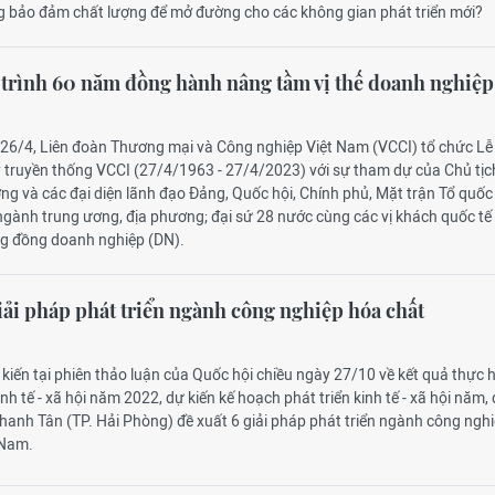
g bảo đảm chất lượng để mở đường cho các không gian phát triển mới?
trình 60 năm đồng hành nâng tầm vị thế doanh nghiệp
 26/4, Liên đoàn Thương mại và Công nghiệp Việt Nam (VCCI) tổ chức Lễ
truyền thống VCCI (27/4/1963 - 27/4/2023) với sự tham dự của Chủ tịc
g và các đại diện lãnh đạo Đảng, Quốc hội, Chính phủ, Mặt trận Tổ quốc 
ngành trung ương, địa phương; đại sứ 28 nước cùng các vị khách quốc tế
ng đồng doanh nghiệp (DN).
giải pháp phát triển ngành công nghiệp hóa chất
 kiến tại phiên thảo luận của Quốc hội chiều ngày 27/10 về kết quả thực h
nh tế - xã hội năm 2022, dự kiến kế hoạch phát triển kinh tế - xã hội năm, 
hanh Tân (TP. Hải Phòng) đề xuất 6 giải pháp phát triển ngành công ngh
 Nam.