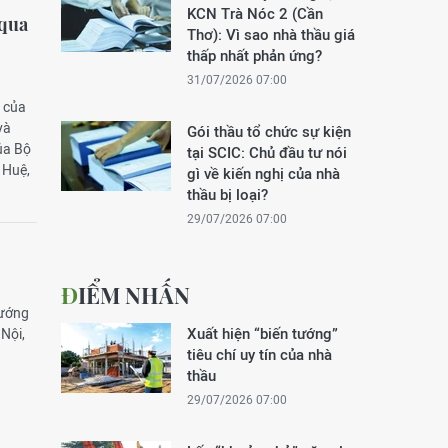
KCN Trà Nóc 2 (Cần
 qua
Thơ): Vì sao nhà thầu giá
thấp nhất phản ứng?
31/07/2026 07:00
ụ của
và
Gói thầu tổ chức sự kiện
ủa Bộ
tại SCIC: Chủ đầu tư nói
 Huệ,
gì về kiến nghị của nhà
thầu bị loại?
29/07/2026 07:00
ĐIỂM NHẤN
vướng
Xuất hiện “biến tướng”
 Nội,
tiêu chí uy tín của nhà
thầu
29/07/2026 07:00