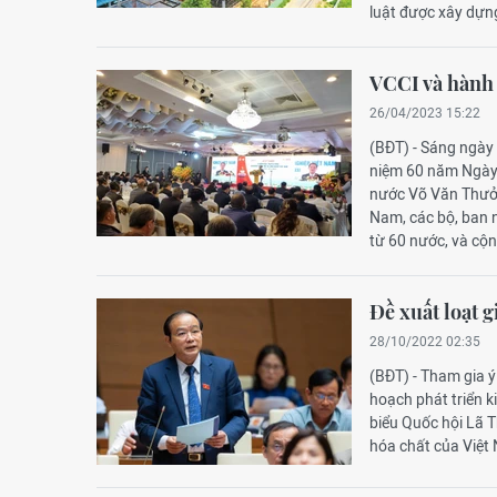
luật được xây dựn
VCCI và hành 
26/04/2023 15:22
(BĐT) - Sáng ngày
niệm 60 năm Ngày 
nước Võ Văn Thưởn
Nam, các bộ, ban 
từ 60 nước, và cộ
Đề xuất loạt 
28/10/2022 02:35
(BĐT) - Tham gia ý
hoạch phát triển ki
biểu Quốc hội Lã T
hóa chất của Việt