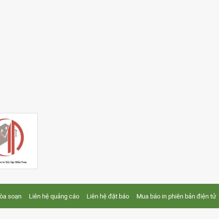
tòa soạn
Liên hệ quảng cáo
Liên hệ đặt báo
Mua báo in phiên bản điện tử