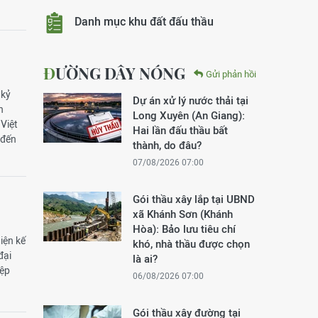
Danh mục khu đất đấu thầu
ĐƯỜNG DÂY NÓNG
Gửi phản hồi
 kỷ
Dự án xử lý nước thải tại
h
Long Xuyên (An Giang):
Việt
Hai lần đấu thầu bất
 đến
thành, do đâu?
07/08/2026 07:00
Gói thầu xây lắp tại UBND
xã Khánh Sơn (Khánh
Hòa): Bảo lưu tiêu chí
iện kế
khó, nhà thầu được chọn
đại
là ai?
iệp
06/08/2026 07:00
Gói thầu xây đường tại