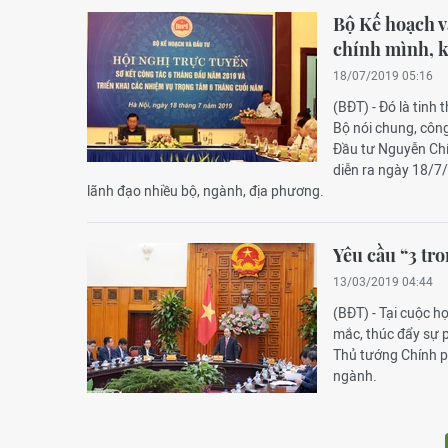
Bộ Kế hoạch v
chính mình, k
18/07/2019 05:16
(BĐT) - Đó là tin
Bộ nói chung, công
Đầu tư Nguyễn Chí
diễn ra ngày 18/7
lãnh đạo nhiều bộ, ngành, địa phương.
Yêu cầu “3 tro
13/03/2019 04:44
(BĐT) - Tại cuộc h
mắc, thúc đẩy sự p
Thủ tướng Chính p
ngành.