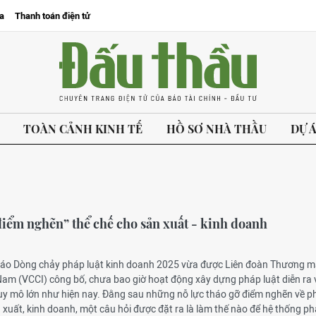
a
Thanh toán điện tử
TOÀN CẢNH KINH TẾ
HỒ SƠ NHÀ THẦU
DỰ 
điểm nghẽn” thể chế cho sản xuất - kinh doanh
cáo Dòng chảy pháp luật kinh doanh 2025 vừa được Liên đoàn Thương m
Nam (VCCI) công bố, chưa bao giờ hoạt động xây dựng pháp luật diễn ra 
uy mô lớn như hiện nay. Đằng sau những nỗ lực tháo gỡ điểm nghẽn về ph
xuất, kinh doanh, một câu hỏi được đặt ra là làm thế nào để hệ thống p