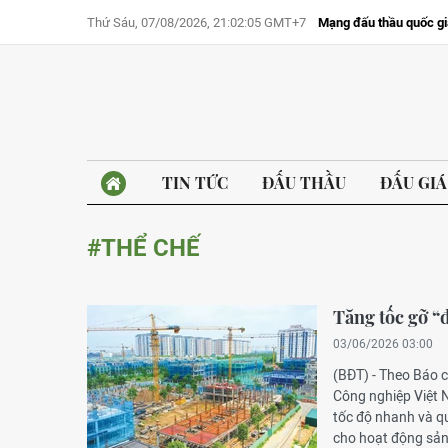
Thứ Sáu, 07/08/2026, 21:02:05 GMT+7
Mạng đấu thầu quốc gi
TIN TỨC
ĐẤU THẦU
ĐẤU GIÁ
#THỂ CHẾ
Tăng tốc gỡ “
03/06/2026 03:00
(BĐT) - Theo Báo 
Công nghiệp Việt 
tốc độ nhanh và q
cho hoạt động sản 