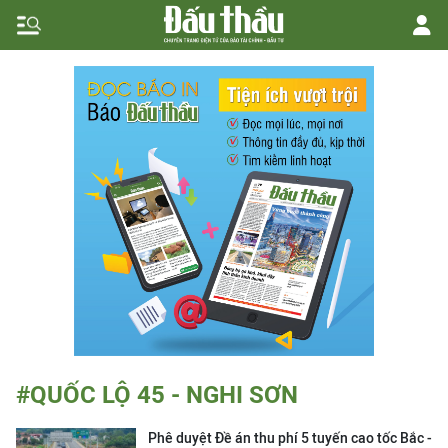
#QUỐC LỘ 45 - NGHI SƠN
Phê duyệt Đề án thu phí 5 tuyến cao tốc Bắc -