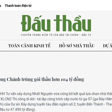
a
Thanh toán điện tử
TOÀN CẢNH KINH TẾ
HỒ SƠ NHÀ THẦU
DỰ 
ng Chánh trúng gói thầu hơn 104 tỷ đồng
NHH Tư vấn xây dựng Nhất Nguyên vừa công bố kết quả lựa chọn nhà th
 XLCN2 Thi công di dời - tái lập công trình cấp nước từ ga S7 (ga Bảy Hiề
nh) của Dự án Xây dựng tuyến tàu điện ngầm số 2, tuyến Bến Thành - Th
ầu tư 47.890 tỷ đồng).