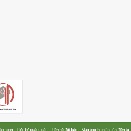
tòa soạn
Liên hệ quảng cáo
Liên hệ đặt báo
Mua báo in phiên bản điện tử