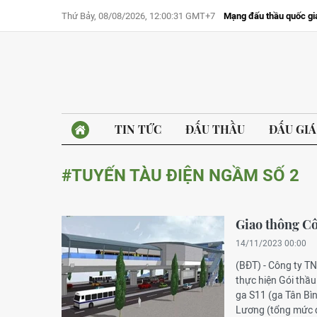
Thứ Bảy, 08/08/2026, 12:00:31 GMT+7
Mạng đấu thầu quốc gi
TIN TỨC
ĐẤU THẦU
ĐẤU GIÁ
#TUYẾN TÀU ĐIỆN NGẦM SỐ 2
Giao thông Cô
14/11/2023 00:00
(BĐT) - Công ty T
thực hiện Gói thầu
ga S11 (ga Tân Bì
Lương (tổng mức đ