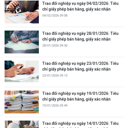
Trao đổi nghiệp vụ ngày 04/02/2026: Tiêu
chí giấy phép bán hàng, giấy xác nhận
04/02/2026 09:08
Trao đổi nghiệp vụ ngày 28/01/2026: Tiêu
chí giấy phép bán hàng, giấy xác nhận
28/01/2026 09:30
Trao đổi nghiệp vụ ngày 23/01/2026: Tiêu
chí giấy phép bán hàng, giấy xác nhận
23/01/2026 09:13
Trao đổi nghiệp vụ ngày 19/01/2026: Tiêu
chí giấy phép bán hàng, giấy xác nhận
19/01/2026 09:49
Trao đổi nghiệp vụ ngày 14/01/2026: Tiêu