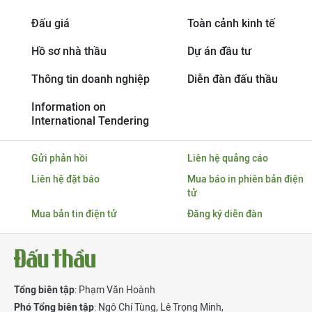
Đấu giá
Toàn cảnh kinh tế
Hồ sơ nhà thầu
Dự án đầu tư
Thông tin doanh nghiệp
Diễn đàn đấu thầu
Information on
International Tendering
Gửi phản hồi
Liên hệ quảng cáo
Liên hệ đặt báo
Mua báo in phiên bản điện
tử
Mua bản tin điện tử
Đăng ký diễn đàn
Tổng biên tập
: Phạm Văn Hoành
Phó Tổng biên tập
:
Ngô Chí Tùng
,
Lê Trọng Minh
,