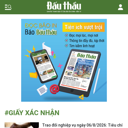
#GIẤY XÁC NHẬN
Trao đổi nghiệp vụ ngày 06/8/2026: Tiêu chí