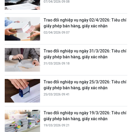
07/04/2026 09:08
Trao đổi nghiệp vụ ngày 02/4/2026: Tiêu chí
giấy phép bán hàng, giấy xác nhận
02/04/2026 09:07
Trao đổi nghiệp vụ ngày 31/3/2026: Tiêu chí
giấy phép bán hàng, giấy xác nhận
31/03/2026 09:18
Trao đổi nghiệp vụ ngày 25/3/2026: Tiêu chí
giấy phép bán hàng, giấy xác nhận
25/03/2026 09:41
Trao đổi nghiệp vụ ngày 19/3/2026: Tiêu chí
giấy phép bán hàng, giấy xác nhận
19/03/2026 09:21