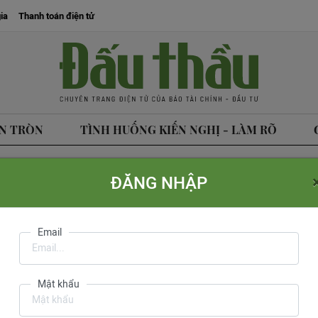
ia
Thanh toán điện tử
N TRÒN
TÌNH HUỐNG KIẾN NGHỊ - LÀM RÕ
ĐĂNG NHẬP
tòa soạn
Liên hệ quảng cáo
Liên hệ đặt báo
Mua báo in phiên bản điện tử
Email
Văn Hồng
do Cục Báo 
Mật khẩu
ph