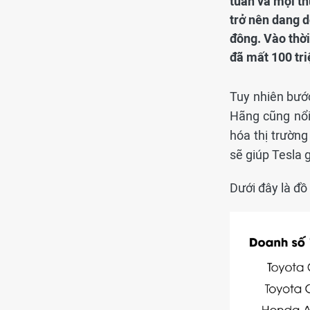
tuần và mọi th
trở nên dang d
đông. Vào thờ
đã mất 100 tr
Tuy nhiên bướ
Hãng cũng nổi 
hóa thị trườn
sẽ giúp Tesla 
Dưới đây là đồ