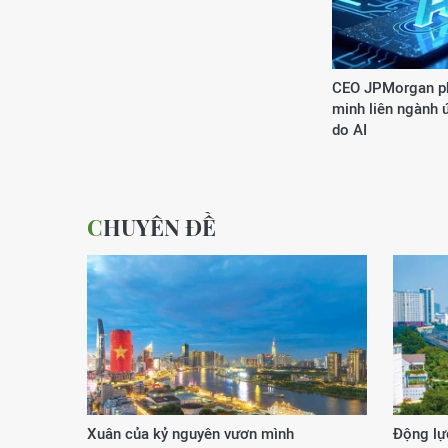
CEO JPMorgan ph
minh liên ngành ứ
do AI
CHUYÊN ĐỀ
Xuân của kỷ nguyên vươn mình
Động lực