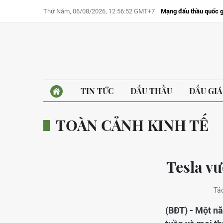
Thứ Năm, 06/08/2026, 12:56:52 GMT+7
Mạng đấu thầu quốc g
TIN TỨC
ĐẤU THẦU
ĐẤU GIÁ
TOÀN CẢNH KINH TẾ
Tesla v
Tác
(BĐT) - Một nă