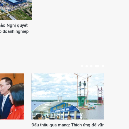
hảo Nghị quyết
ập doanh nghiệp
Đấu thầu qua mạng: Thích ứng để vững
Phươ