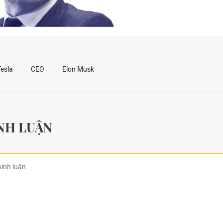
Tesla
CEO
Elon Musk
NH LUẬN