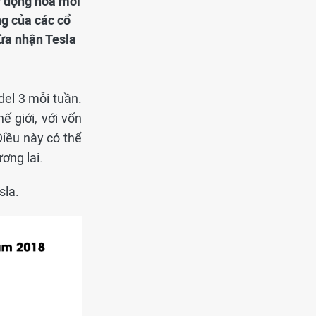
ự động hóa mới
ng của các cổ
ừa nhận Tesla
el 3 mỗi tuần.
ế giới, với vốn
iều này có thể
ương lai.
sla.