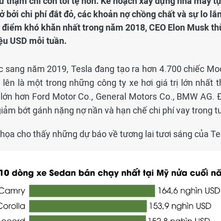
ứ thậm chí còn tồi tệ hơn. Kế hoạch xây dựng nhà máy t
ở bởi chi phí đắt đỏ, các khoản nợ chồng chất và sự lo lắ
i điểm khó khăn nhất trong năm 2018, CEO Elon Musk th
iệu USD mỗi tuần.
c sang năm 2019, Tesla đang tạo ra hơn 4.700 chiếc Mod
lên là một trong những công ty xe hơi giá trị lớn nhất th
g lớn hơn Ford Motor Co., General Motors Co., BMW AG. Đ
giảm bớt gánh nặng nợ nần và hạn chế chi phí vay trong t
 họa cho thấy những dự báo về tương lai tươi sáng của Te