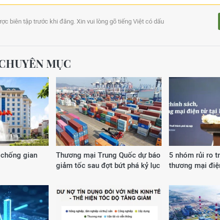
ợc biên tập trước khi đăng. Xin vui lòng gõ tiếng Việt có dấu
G CHUYÊN MỤC
 chống gian
Thương mại Trung Quốc dự báo
5 nhóm rủi ro t
giảm tốc sau đợt bứt phá kỷ lục
thương mại điệ