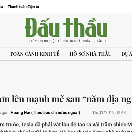
ia
Thanh toán điện tử
TOÀN CẢNH KINH TẾ
HỒ SƠ NHÀ THẦU
DỰ 
ươn lên mạnh mẽ sau “năm địa ng
 giả:
Hoàng Hải (Theo báo chí nước ngoài)
16/01/2019 02:43
m trước, Tesla đã phải vật lộn để tạo ra vài trăm chiếc 