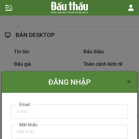
BẢN DESKTOP
Tin tức
Đấu thầu
Đấu giá
Toàn cảnh kinh tế
Hồ sơ nhà thầu
Dự án đầu tư
×
ĐĂNG NHẬP
Thông tin doanh nghiệp
Diễn đàn đấu thầu
Information on
Email
International Tendering
Gửi phản hồi
Liên hệ quảng cáo
Mật khẩu
Liên hệ đặt báo
Mua báo in phiên bản điện