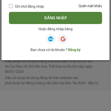
tử
Quên mật khẩu
Ghi nhớ đăng nhập
Mua bản tin điện tử
Đăng ký diễn đàn
ĐĂNG NHẬP
Hoặc đăng nhập bằng
Tổng biên tập
: Phạm Văn Hoành
Phó Tổng biên tập
:
Ngô Chí Tùng
,
Lê Trọng Minh
,
Nguyễn Văn Hồng
Bạn chưa có tài khoản ?
Đăng ký
© Bản quyền thuộc Báo Tài chính - Đầu tư
Giấy phép mở chuyên trang của Báo điện tử số 02/GP-BC
do Cục Báo chí, Bộ Văn hóa, Thể thao và Du lịch cấp ngày
08/01/2026
Việc sử dụng nội dung đăng tải trên website này
phải được sự đồng ý bằng văn bản của Báo Tài chính - Đầu tư