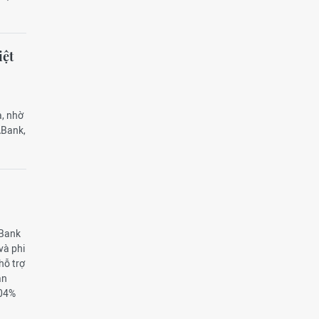
iệt
à, nhờ
ABank,
ABank
và phi
hỗ trợ
àn
104%