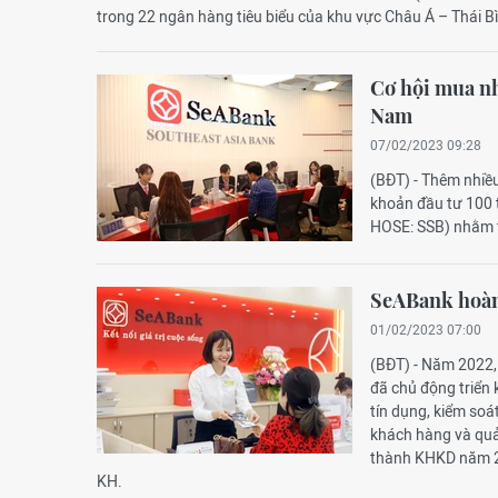
trong 22 ngân hàng tiêu biểu của khu vực Châu Á – Thái B
Cơ hội mua nhà
Nam
07/02/2023 09:28
(BĐT) - Thêm nhiều
khoản đầu tư 100
HOSE: SSB) nhằm t
SeABank hoàn
01/02/2023 07:00
(BĐT) - Năm 2022, 
đã chủ động triển 
tín dụng, kiểm soát
khách hàng và quản
thành KHKD năm 20
KH.