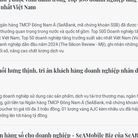
 nhất Việt Nam
 Ngân hàng TMCP Đông Nam Á (SeABank, mã chứng khoán SSB) đã được 
ải thưởng quan trọng trong nước và quốc tế gồm: Top 500 Doanh nghiệp t
 Việt Nam, Top 50 doanh nghiệp tăng trưởng xuất sắc nhất Việt Nam (V
oanh nghiệp dẫn đầu năm 2024 (The Silicon Review - Mỹ), ghi nhận những
 số, nâng cao chất lượng dịch vụ.
ối hưng thịnh, tri ân khách hàng doanh nghiệp nhân 
g doanh nghiệp sử dụng các sản phẩm, dịch vụ tài trợ thương mại, ngân
dụng, gửi tiền tại Ngân hàng TMCP Đông Nam Á (SeABank, mã chứng khoá
oucher trị giá tối đa 3 triệu đồng, 01 lượng vàng AJC kèm nhiều ưu đãi hấ
hưởng lên tới hàng tỷ đồng.
n hàng số cho doanh nghiệp - SeAMobile Biz của SeA