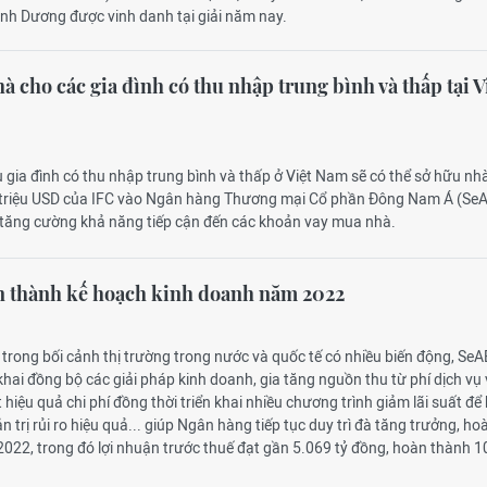
ình Dương được vinh danh tại giải năm nay.
 cho các gia đình có thu nhập trung bình và thấp tại V
 gia đình có thu nhập trung bình và thấp ở Việt Nam sẽ có thể sở hữu nh
 triệu USD của IFC vào Ngân hàng Thương mại Cổ phần Đông Nam Á (Se
ăng cường khả năng tiếp cận đến các khoản vay mua nhà.
 thành kế hoạch kinh doanh năm 2022
trong bối cảnh thị trường trong nước và quốc tế có nhiều biến động, Se
khai đồng bộ các giải pháp kinh doanh, gia tăng nguồn thu từ phí dịch vụ 
 hiệu quả chi phí đồng thời triển khai nhiều chương trình giảm lãi suất để 
 trị rủi ro hiệu quả... giúp Ngân hàng tiếp tục duy trì đà tăng trưởng, ho
22, trong đó lợi nhuận trước thuế đạt gần 5.069 tỷ đồng, hoàn thành 