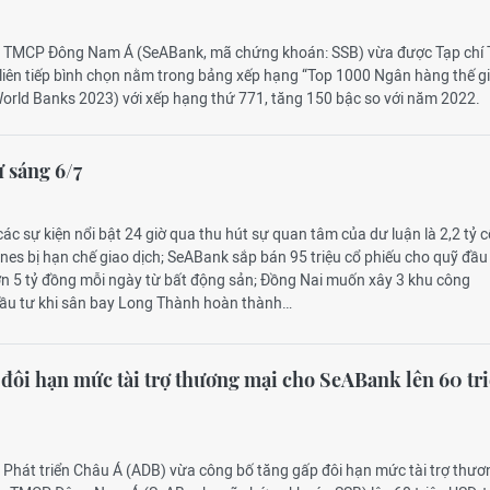
g TMCP Đông Nam Á (SeABank, mã chứng khoán: SSB) vừa được Tạp chí 
liên tiếp bình chọn nằm trong bảng xếp hạng “Top 1000 Ngân hàng thế gi
orld Banks 2023) với xếp hạng thứ 771, tăng 150 bậc so với năm 2022.
ự sáng 6/7
các sự kiện nổi bật 24 giờ qua thu hút sự quan tâm của dư luận là 2,2 tỷ c
ines bị hạn chế giao dịch; SeABank sắp bán 95 triệu cổ phiếu cho quỹ đầu
hơn 5 tỷ đồng mỗi ngày từ bất động sản; Đồng Nai muốn xây 3 khu công
ầu tư khi sân bay Long Thành hoàn thành…
đôi hạn mức tài trợ thương mại cho SeABank lên 60 tr
 Phát triển Châu Á (ADB) vừa công bố tăng gấp đôi hạn mức tài trợ thươ