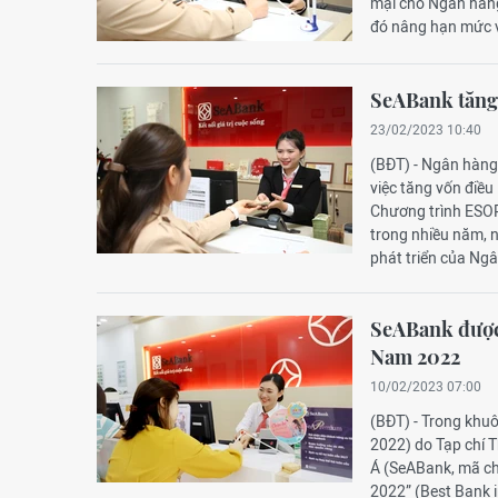
mại cho Ngân hàn
đó nâng hạn mức va
SeABank tăng 
23/02/2023 10:40
(BĐT) - Ngân hàn
việc tăng vốn điều
Chương trình ESOP
trong nhiều năm, 
phát triển của Ng
SeABank được 
Nam 2022
10/02/2023 07:00
(BĐT) - Trong khu
2022) do Tạp chí
Á (SeABank, mã ch
2022” (Best Bank 