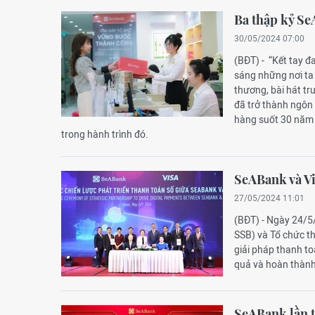
Ba thập kỷ Se
30/05/2024 07:00
(BĐT) - “Kết tay đ
sáng những nơi ta 
thương, bài hát t
đã trở thành ngôn 
hàng suốt 30 năm 
trong hành trình đó.
SeABank và Vi
27/05/2024 11:01
(BĐT) - Ngày 24/
SSB) và Tổ chức t
giải pháp thanh to
quả và hoàn thành
SeABank lần t