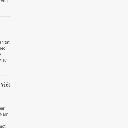
rong
n tất
theo
ỳ
i sự
 Việt
ear
g Nam
m
 một