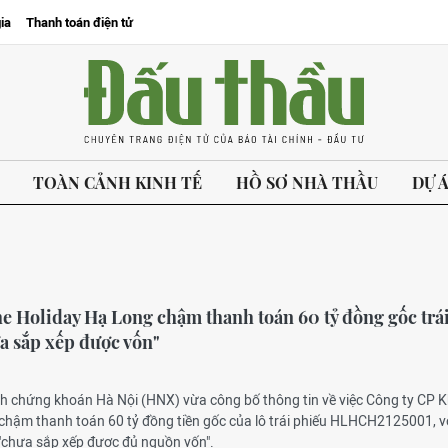
ia
Thanh toán điện tử
TOÀN CẢNH KINH TẾ
HỒ SƠ NHÀ THẦU
DỰ 
e Holiday Hạ Long chậm thanh toán 60 tỷ đồng gốc trá
a sắp xếp được vốn"
ịch chứng khoán Hà Nội (HNX) vừa công bố thông tin về việc Công ty CP 
chậm thanh toán 60 tỷ đồng tiền gốc của lô trái phiếu HLHCH2125001, vớ
 "chưa sắp xếp được đủ nguồn vốn".