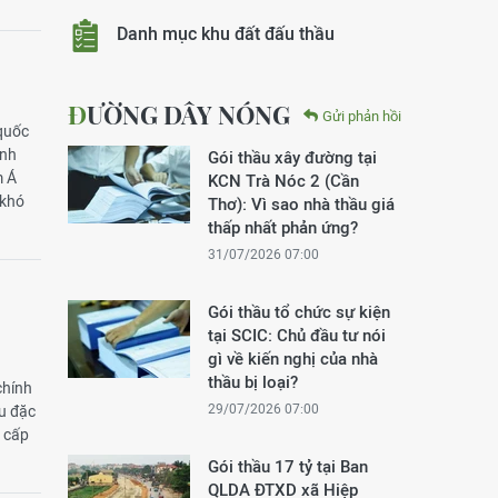
Danh mục khu đất đấu thầu
ĐƯỜNG DÂY NÓNG
Gửi phản hồi
 quốc
inh
Gói thầu xây đường tại
m Á
KCN Trà Nóc 2 (Cần
 khó
Thơ): Vì sao nhà thầu giá
thấp nhất phản ứng?
31/07/2026 07:00
Gói thầu tổ chức sự kiện
tại SCIC: Chủ đầu tư nói
gì về kiến nghị của nhà
thầu bị loại?
chính
29/07/2026 07:00
ều đặc
g cấp
Gói thầu 17 tỷ tại Ban
QLDA ĐTXD xã Hiệp