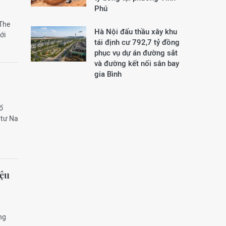
Phú
The
Hà Nội đấu thầu xây khu
ới
tái định cư 792,7 tỷ đồng
phục vụ dự án đường sắt
và đường kết nối sân bay
gia Bình
ổ
 tư Na
iệu
ng