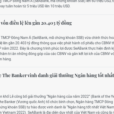
g TMCP Đông Nam Á (SeABank, mã chứng khoán SSB) lên 60 triệu USD, t
y tuần hoàn từ 5 triệu USD lên 10 triệu USD.
vốn điều lệ lên gần 20.403 tỷ đồng
g TMCP Đông Nam Á (SeABank, mã chứng khoán SSB) vừa chính thức hoà
 lệ lên gần 20.403 tỷ đồng thông qua việc phát hành cổ phiếu cho CBNV 
 năm 2022. Đây là chương trình phúc lợi được SeABank thực hiện định k
nhằm tri ân những đóng góp của các CBNV và gắn kết lợi ích của CBNV vớ
ân hàng.
The Banker vinh danh giải thưởng Ngân hàng tốt nhất
ôn khổ Lễ công bố giải thưởng “Ngân hàng của năm 2022” (Bank of the Y
 The Banker (Vương quốc Anh) tổ chức bình chọn, Ngân hàng TMCP Đôn
ứng khoán SSB) tự hào được vinh danh là “Ngân hàng tốt nhất Việt Na
in Vietnam 2022). SeABank là đại diện duy nhất của Việt Nam và cũng là