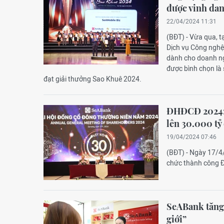
được vinh dan
22/04/2024 11:31
(BĐT) - Vừa qua, t
Dịch vụ Công nghệ
dành cho doanh n
được bình chọn l
đạt giải thưởng Sao Khuê 2024.
ĐHĐCĐ 2024: S
lên 30.000 tỷ
19/04/2024 07:46
(BĐT) - Ngày 17/
chức thành công Đ
SeABank tăng 
giới”