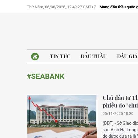
Thứ Năm, 06/08/2026, 12:49:27 GMT+7
Mạng đấu thầu quốc g
TIN TỨC
ĐẤU THẦU
ĐẤU GIÁ
#SEABANK
Chủ đầu tư Th
phiếu do "chư
05/11/2025 10:20
(BĐT) - Sở Giao d
sạn Vịnh Hạ Long 
do được đưa ra là