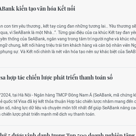
ABank kiến tạo văn hóa Kết nối
an con tim yêu thương , kết tay cùng đan những tương lai… Yêu thương s
qua, vì SeABank là một Nhà…”. Từng giai điệu của ca khúc Kết tay đan yê
ruyền thống của SeABank, ngân vang trong tâm trí người nghe và khúc nh
ngữ chung, kết nối hàng triệu trái tim khách hàng và cán bộ nhân viên N
phụng sự. Và Kết nối chính là nét văn hóa tạo nên sự khác biệt của SeA
sa hợp tác chiến lược phát triển thanh toán số
5/2024, tại Hà Nội - Ngân hàng TMCP Đông Nam Á (SeABank, mã chứng 
hẻ quốc tế Visa đã ký kết thỏa thuận Hợp tác chiến lược nhằm mang đến 
án số, năng lực dữ liệu và chuyên môn tốt nhất để giúp SeABank nâng ca
 chiến lược phát triển mạnh mẽ dịch vụ thanh toán.
hứ 5 được vinh danh trong Top 500 doanh nghiệp tăng