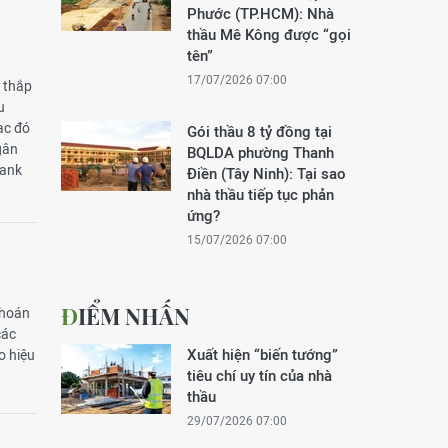
Phước (TP.HCM): Nhà
thầu Mê Kông được “gọi
tên”
17/07/2026 07:00
ẽ thắp
u
ạc đó
Gói thầu 8 tỷ đồng tại
gân
BQLDA phường Thanh
Bank
Điền (Tây Ninh): Tại sao
nhà thầu tiếp tục phản
ứng?
15/07/2026 07:00
ĐIỂM NHẤN
khoán
các
Xuất hiện “biến tướng”
o hiệu
tiêu chí uy tín của nhà
thầu
29/07/2026 07:00