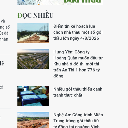
ĐỌC NHIỀU
 và
Điểm tin kế hoạch lựa
àng số
chọn nhà thầu một số gói
B) đã
thầu lớn ngày 4/8/2026
 nhận
Hưng Yên: Công ty
Hoàng Quân muốn đầu tư
lệ
Khu nhà ở đô thị mới thị
trấn Ân Thi 1 hơn 776 tỷ
đồng
tổ
Nhiều gói thầu thiếu cạnh
tranh thực chất
Nghệ An: Công trình Miền
ế
Trung trúng gói thầu 60
tỷ đồng tại phường Vinh