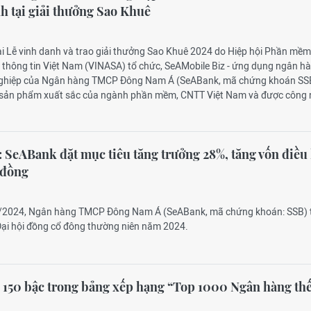
h tại giải thưởng Sao Khuê
ại Lễ vinh danh và trao giải thưởng Sao Khuê 2024 do Hiệp hội Phần mềm
 thông tin Việt Nam (VINASA) tổ chức, SeAMobile Biz - ứng dụng ngân h
ghiệp của Ngân hàng TMCP Đông Nam Á (SeABank, mã chứng khoán SS
à sản phẩm xuất sắc của ngành phần mềm, CNTT Việt Nam và được công
eABank đặt mục tiêu tăng trưởng 28%, tăng vốn điều 
 đồng
4/2024, Ngân hàng TMCP Đông Nam Á (SeABank, mã chứng khoán: SSB) 
ại hội đồng cổ đông thường niên năm 2024.
150 bậc trong bảng xếp hạng “Top 1000 Ngân hàng th