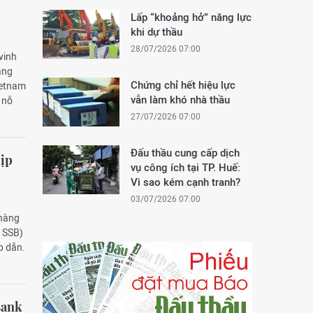
Lấp “khoảng hở” năng lực
khi dự thầu
28/07/2026 07:00
vinh
ăng
Chứng chỉ hết hiệu lực
ietnam
vẫn làm khó nhà thầu
 nỗ
27/07/2026 07:00
Đấu thầu cung cấp dịch
dịp
vụ công ích tại TP. Huế:
Vì sao kém cạnh tranh?
03/07/2026 07:00
 hàng
n SSB)
p dẫn.
Bank