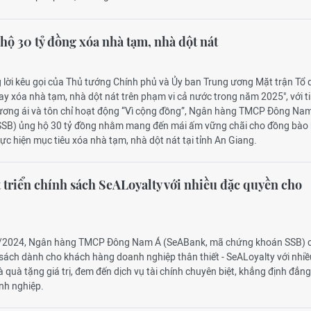
ộ 30 tỷ đồng xóa nhà tạm, nhà dột nát
 lời kêu gọi của Thủ tướng Chính phủ và Ủy ban Trung ương Mặt trận Tổ
y xóa nhà tạm, nhà dột nát trên phạm vi cả nước trong năm 2025", với t
ương ái và tôn chỉ hoạt động “Vì cộng đồng”, Ngân hàng TMCP Đông Na
SSB) ủng hộ 30 tỷ đồng nhằm mang đến mái ấm vững chãi cho đồng bào
ực hiện mục tiêu xóa nhà tạm, nhà dột nát tại tỉnh An Giang.
triển chính sách SeALoyalty với nhiều đặc quyền cho
5/2024, Ngân hàng TMCP Đông Nam Á (SeABank, mã chứng khoán SSB) 
 sách dành cho khách hàng doanh nghiệp thân thiết - SeALoyalty với nhi
và quà tặng giá trị, đem đến dịch vụ tài chính chuyên biệt, khẳng định đẳn
nh nghiệp.