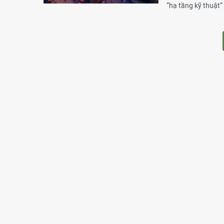
“hạ tầng kỹ thuật