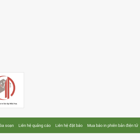
tòa soạn
Liên hệ quảng cáo
Liên hệ đặt báo
Mua báo in phiên bản điện tử