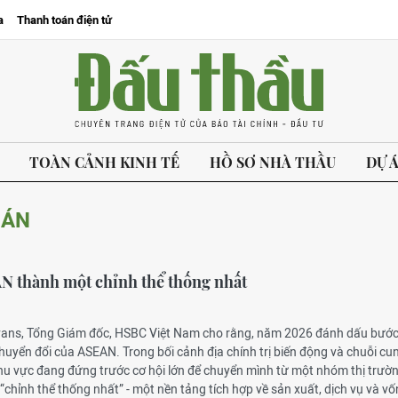
a
Thanh toán điện tử
TOÀN CẢNH KINH TẾ
HỒ SƠ NHÀ THẦU
DỰ 
OÁN
N thành một chỉnh thể thống nhất
vans, Tổng Giám đốc, HSBC Việt Nam cho rằng, năm 2026 đánh dấu bướ
uyển đổi của ASEAN. Trong bối cảnh địa chính trị biến động và chuỗi cu
khu vực đang đứng trước cơ hội lớn để chuyển mình từ một nhóm thị trườ
 “chỉnh thể thống nhất” - một nền tảng tích hợp về sản xuất, dịch vụ và vố