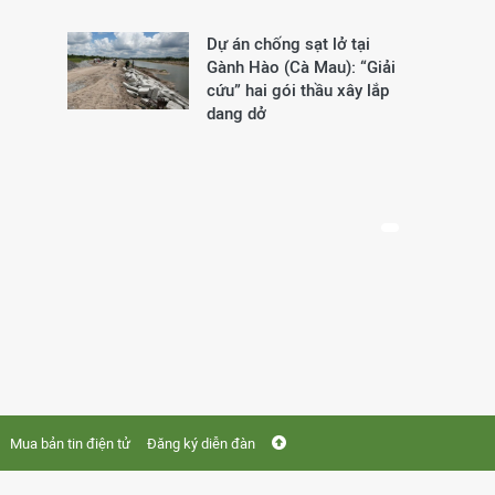
Dự án chống sạt lở tại
Gành Hào (Cà Mau): “Giải
cứu” hai gói thầu xây lắp
dang dở
Mua bản tin điện tử
Đăng ký diễn đàn