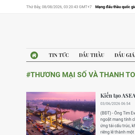
Thứ Bảy, 08/08/2026, 03:20:43 GMT+7
Mạng đấu thầu quốc gi
TIN TỨC
ĐẤU THẦU
ĐẤU GIÁ
#THƯƠNG MẠI SỐ VÀ THANH T
Kiến tạo ASEA
03/06/2026 06:54
(BĐT) - Ông Tim E
ngoặt mang tính ch
ứng tái cấu trúc, 
riêng lẻ thành một