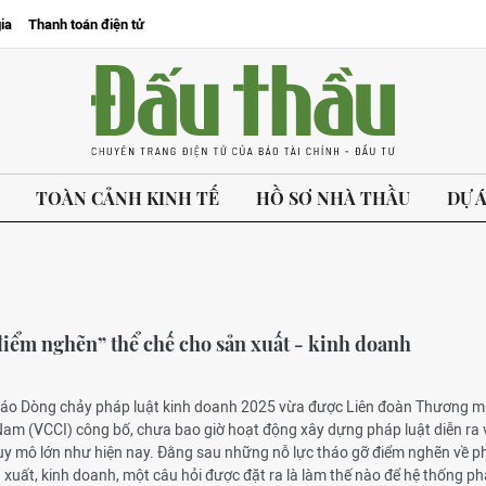
ia
Thanh toán điện tử
TOÀN CẢNH KINH TẾ
HỒ SƠ NHÀ THẦU
DỰ 
điểm nghẽn” thể chế cho sản xuất - kinh doanh
cáo Dòng chảy pháp luật kinh doanh 2025 vừa được Liên đoàn Thương m
Nam (VCCI) công bố, chưa bao giờ hoạt động xây dựng pháp luật diễn ra 
uy mô lớn như hiện nay. Đằng sau những nỗ lực tháo gỡ điểm nghẽn về ph
xuất, kinh doanh, một câu hỏi được đặt ra là làm thế nào để hệ thống p