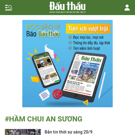
#HẦM CHUI AN SƯƠNG
Bản tin thời sự sáng 20/9