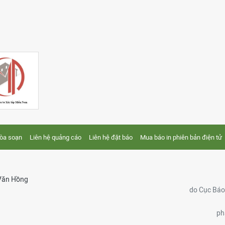
tòa soạn
Liên hệ quảng cáo
Liên hệ đặt báo
Mua báo in phiên bản điện tử
Văn Hồng
do Cục Báo 
ph