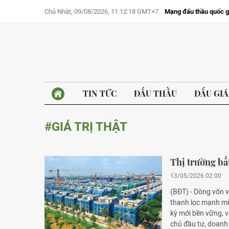
Chủ Nhật, 09/08/2026, 11:12:18 GMT+7
Mạng đấu thầu quốc g
TIN TỨC
ĐẤU THẦU
ĐẤU GIÁ
#GIÁ TRỊ THẬT
Thị trường bất
13/05/2026 02:00
(BĐT) - Dòng vốn 
thanh lọc mạnh mẽ
kỳ mới bền vững, 
chủ đầu tư, doanh