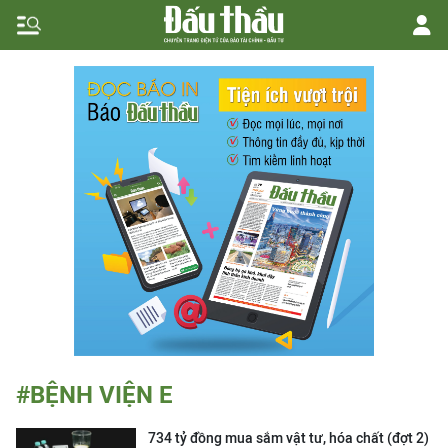
#BỆNH VIỆN E
734 tỷ đồng mua sắm vật tư, hóa chất (đợt 2)