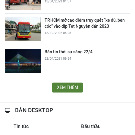
13/04/2023 01:37
TP.HCM mở cao điểm truy quét “xe dù, bến
cóc” vào dịp Tết Nguyên đán 2023
18/12/2022 04:28
Bản tin thời sự sáng 22/4
22/04/2021 09:34
XEM THÊM
BẢN DESKTOP
Tin tức
Đấu thầu