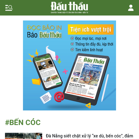
#BẾN CÓC
Đà Nẵng siết chặt xử lý “xe dù, bến cóc”, đảm