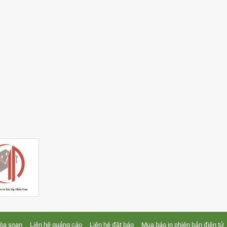
tòa soạn
Liên hệ quảng cáo
Liên hệ đặt báo
Mua báo in phiên bản điện tử