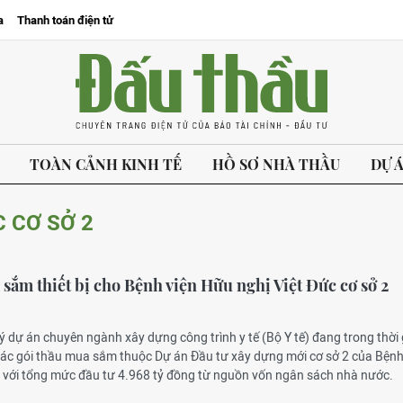
a
Thanh toán điện tử
TOÀN CẢNH KINH TẾ
HỒ SƠ NHÀ THẦU
DỰ 
C CƠ SỞ 2
sắm thiết bị cho Bệnh viện Hữu nghị Việt Đức cơ sở 2
ý dự án chuyên ngành xây dựng công trình y tế (Bộ Y tế) đang trong thời 
các gói thầu mua sắm thuộc Dự án Đầu tư xây dựng mới cơ sở 2 của Bệnh
, với tổng mức đầu tư 4.968 tỷ đồng từ nguồn vốn ngân sách nhà nước.