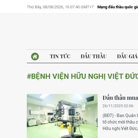
Thứ Bảy, 08/08/2026, 16:07:40 GMT+7
Mạng đấu thầu quốc gi
TIN TỨC
ĐẤU THẦU
ĐẤU GIÁ
#BỆNH VIỆN HỮU NGHỊ VIỆT ĐỨ
Đấu thầu mua 
26/11/2025 02:06
(BĐT) - Ban Quản l
tổ chức mời thầu 
Hữu nghị Việt Đức